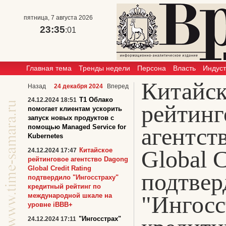
пятница, 7 августа 2026
23:35
:01
Главная тема
Тренды недели
Персона
Власть
Индус
Китайск
Назад
24 декабря 2024
Вперед
T1 Облако
24.12.2024 18:51
рейтинг
помогает клиентам ускорить
запуск новых продуктов с
помощью Managed Service for
агентст
Kubernetes
Global C
Китайское
24.12.2024 17:47
рейтинговое агентство Dagong
Global Credit Rating
подтвер
подтвердило "Ингосстраху"
кредитный рейтинг по
"Ингосс
международной шкале на
уровне iBBB+
"Ингосстрах"
24.12.2024 17:11