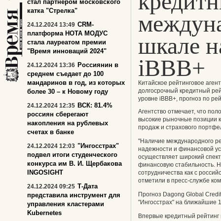
кредитн
стал партнером московского
катка "Стрелка"
междун
CRM-
24.12.2024 13:49
платформа НОТА МОДУС
шкале н
стала лауреатом премии
"Время инноваций 2024"
iBBB+
Россиянин в
24.12.2024 13:36
среднем съедает до 100
мандаринов в год, из которых
Китайское рейтинговое агент
долгосрочный кредитный рей
более 30 – к Новому году
уровне iBBB+, прогноз по ре
ВСК: 81.4%
24.12.2024 12:35
Агентство отмечает, что по
россиян сберегают
высокие рыночные позиции к
накопления на рублевых
продаж и страхового портфел
счетах в банке
"Наличие международного р
"Ингосстрах"
24.12.2024 12:03
надежности и финансовой ус
подвел итоги студенческого
осуществляет широкий спект
конкурса им В. И. Щербакова
финансовую стабильность. 
INGOSIGHT
сотрудничества как с россий
отметили в пресс-службе ком
Т-Дата
24.12.2024 09:25
Прогноз Dagong Global Credi
представила инструмент для
"Ингосстрах" на ближайшие 1
управления кластерами
Kubernetes
Впервые кредитный рейтинг 