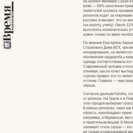
на шопинг минимум 2 раза в
реже — 69% населения приме
любителей шопинга проживае
регионов ходят за покупками
россиян отмечают, что не мог
(на работу, учебу). Около 1
выполнять исключительно ут
нужно только по мере необх
По мнению Екатерины Киршин
Страхового Дома ВСК, чрезме
игнорирование, не является 
обновления гардероба у кажд
одежда соответствовала его
Современный человек относи
понимая, как он хочет выгляд
строгих правил: кто-то люби
оттенки. Главное — чувство
образе.
Согласно данным Familia, ст
от региона. На Урале и в П
этих городов выбирают клас
В южных регионах, таких как
область, преобладают яркие 
например, в Мурманске, ме
и практичным вещам. В Моск
занимает стиль casual — ег
не только в повседневной жиз