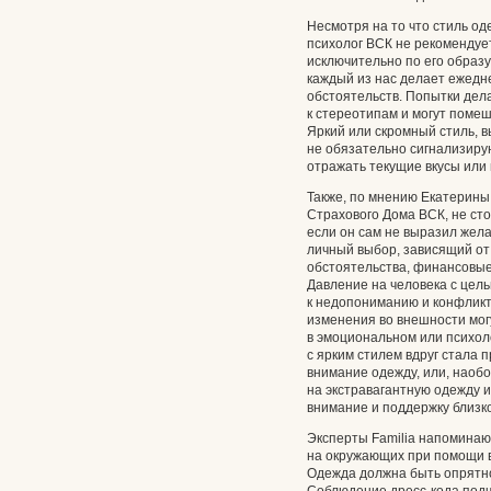
Несмотря на то что стиль од
психолог ВСК не рекомендуе
исключительно по его образу
каждый из нас делает ежедн
обстоятельств. Попытки дел
к стереотипам и могут пом
Яркий или скромный стиль,
не обязательно сигнализиру
отражать текущие вкусы или
Также, по мнению Екатерины
Страхового Дома ВСК, не сто
если он сам не выразил жела
личный выбор, зависящий от
обстоятельства, финансовые
Давление на человека с цел
к недопониманию и конфликт
изменения во внешности мог
в эмоциональном или психол
с ярким стилем вдруг стала
внимание одежду, или, наоб
на экстравагантную одежду и
внимание и поддержку близко
Эксперты Familia напоминаю
на окружающих при помощи в
Одежда должна быть опрятной