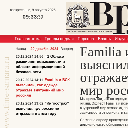
воскресенье, 9 августа 2026
09:33
:39
Главная тема
Тренды недели
Персона
Власть
Индус
Familia
Назад
20 декабря 2024
Вперед
Т1 Облако
20.12.2024 14:56
выяснил
расширяет возможности в
области информационной
безопасности
отражае
Familia и ВСК
20.12.2024 14:11
мир рос
выяснили, как одежда
отражает внутренний мир
россиян
Мы привыкли, что по одежде 
"Ингосстрах"
20.12.2024 13:02
жизни. Эксперт Familia и пс
внутренний мир человека, п
выяснил, где россияне
зависимости от региона, и к
отдыхали в этом году
Согласно опросу, проведенн
довольно часто обновляют г