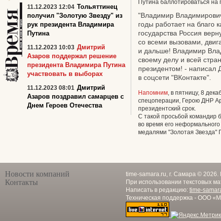
Путина баллотироваться на п
Тольяттинец
11.12.2023 12:04
"Владимир Владимирович 
получил "Золотую Звезду" из
годы работает на благо 
рук президента Владимира
государства Россия верн
Путина
со всеми вызовами, двига
Дмитрий
11.12.2023 10:03
и дальше! Владимир Вла
Азаров поддержал решение
своему делу и всей стра
президента Владимира Путина
президентом! - написал 
участвовать в выборах
в соцсети "ВКонтакте".
Дмитрий
11.12.2023 08:01
Напомним
, в пятницу, 8 де
Азаров поздравил самарцев с
спецоперации, Герою ДНР Ар
Днем Героев Отечества
президентский срок.
С такой просьбой командир б
во время его неформального
медалями "Золотая Звезда" 
Новости компаний
time-samara.ru, г. Самара © 2026
Контакты
При использовании текстовых ма
Написать в редакцию:
time-samar
Техническая поддержка - ООО «