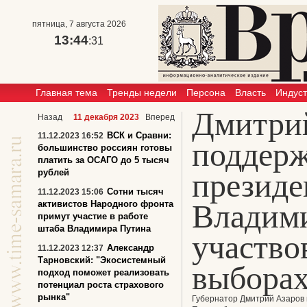
пятница, 7 августа 2026
13:44
:31
Главная тема
Тренды недели
Персона
Власть
Индус
Дмитри
Назад
11 декабря 2023
Вперед
ВСК и Сравни:
11.12.2023 16:52
поддерж
большинство россиян готовы
платить за ОСАГО до 5 тысяч
рублей
президе
Сотни тысяч
11.12.2023 15:06
Владим
активистов Народного фронта
примут участие в работе
штаба Владимира Путина
участво
Александр
11.12.2023 12:37
Тарновский: "Экосистемный
выбора
подход поможет реализовать
потенциал роста страхового
рынка"
Губернатор Дмитрий Азаров