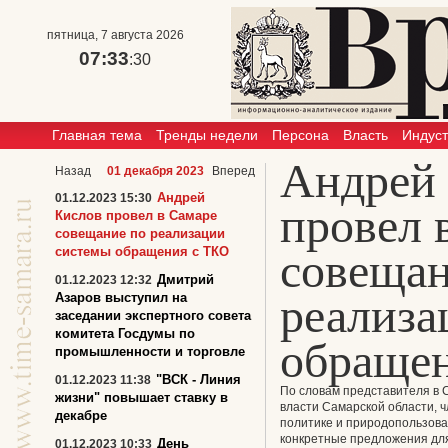
пятница, 7 августа 2026
07:33
:31
Главная тема
Тренды недели
Персона
Власть
Индус
Андрей
Назад
01 декабря 2023
Вперед
Андрей
01.12.2023 15:30
провел 
Кислов провел в Самаре
совещание по реализации
системы обращения с ТКО
совещан
Дмитрий
01.12.2023 12:32
реализа
Азаров выступил на
заседании экспертного совета
комитета Госдумы по
обраще
промышленности и торговле
"ВСК - Линия
01.12.2023 11:38
По словам представителя в 
жизни" повышает ставку в
власти Самарской области, 
декабре
политике и природопользова
конкретные предложения дл
День
01.12.2023 10:33