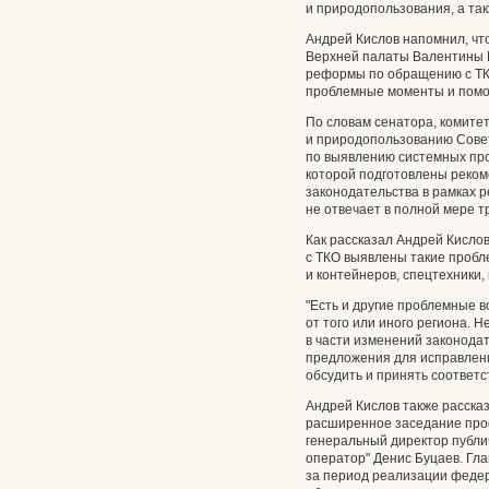
и природопользования, а та
Андрей Кислов напомнил, ч
Верхней палаты Валентины 
реформы по обращению с ТК
проблемные моменты и помо
По словам сенатора, комите
и природопользованию Сове
по выявлению системных про
которой подготовлены реком
законодательства в рамках 
не отвечает в полной мере т
Как рассказал Андрей Кисло
с ТКО выявлены такие пробл
и контейнеров, спецтехники,
"Есть и другие проблемные 
от того или иного региона. 
в части изменений законода
предложения для исправлен
обсудить и принять соответс
Андрей Кислов также рассказ
расширенное заседание проф
генеральный директор публи
оператор" Денис Буцаев. Гла
за период реализации федер