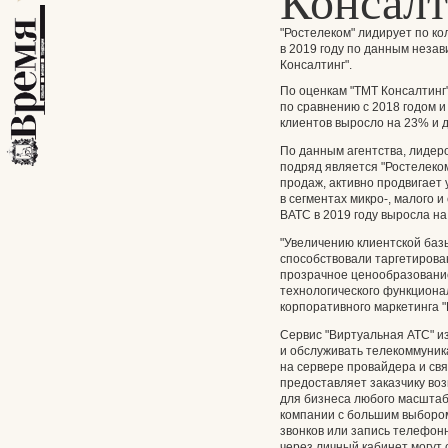
Консалт
"Ростелеком" лидирует по ко
в 2019 году по данным
незав
Консалтинг"
.
По оценкам "ТМТ Консалтинг"
по сравнению с 2018 годом и
клиентов выросло на 23% и д
По данным агентства, лидеро
подряд является "Ростелеко
продаж, активно продвигает
в сегментах микро-, малого и
ВАТС в 2019 году выросла на
"Увеличению клиентской баз
способствовали таргетиров
прозрачное ценообразование
технологического функционал
корпоративного маркетинга "
Сервис "Виртуальная АТС" и
и обслуживать телекоммуник
на сервере провайдера и свя
предоставляет заказчику во
для бизнеса любого масштаб
компании с большим выбором
звонков или запись телефон
через личный кабинет могут