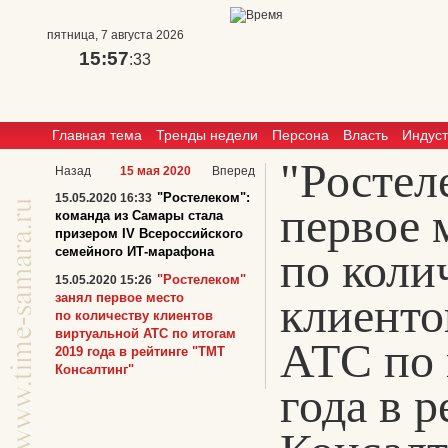
пятница, 7 августа 2026
15:57
:33
Главная тема
Тренды недели
Персона
Власть
Индус
"Ростел
Назад
15 мая 2020
Вперед
"Ростелеком":
15.05.2020 16:33
первое 
команда из Самары стала
призером IV Всероссийского
семейного ИТ-марафона
по коли
"Ростелеком"
15.05.2020 15:26
клиенто
занял первое место
по количеству клиентов
виртуальной АТС по итогам
АТС по 
2019 года в рейтинге "ТМТ
Консалтинг"
года в 