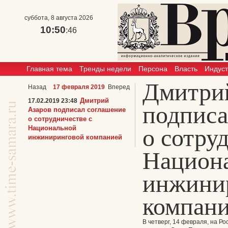
суббота, 8 августа 2026
10:50
:46
Главная тема
Тренды недели
Персона
Власть
Индус
Дмитри
Назад
17 февраля 2019
Вперед
Дмитрий
17.02.2019 23:48
подписа
Азаров подписал соглашение
о сотрудничестве с
Национальной
о сотру
инжиниринговой компанией
Национ
инжини
компан
В четверг, 14 февраля, на 