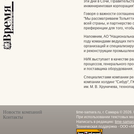
эти дни в Сочи, Правительс
инжиниринговая корпорация"
Говоря о важности соглашен
"Мы рассматриваем Тольятт
всей страны, и партнерство
преференции для того, чтоб
Напомним, АО "Национальная
году командами ведущих пет
организаций и специализиру
и реконструкции промышлен
НИК выступает в качестве р
процессов, генерального пр
и поставщика оборудования.
Специалистами компании реа
компании холдинг "Сибур", Г
им. М. В. Хруничева, технопа
Новости компаний
time-samara.ru, г. Самара © 2026
Контакты
При использовании текстовых ма
Написать в редакцию:
time-samar
Техническая поддержка - ООО «