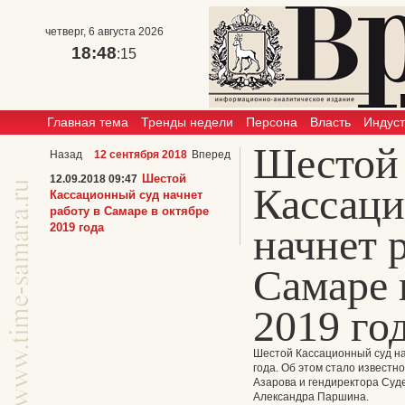
четверг, 6 августа 2026
18:48
:15
Главная тема
Тренды недели
Персона
Власть
Индус
Шестой
Назад
12 сентября 2018
Вперед
Шестой
12.09.2018 09:47
Кассаци
Кассационный суд начнет
работу в Самаре в октябре
2019 года
начнет 
Самаре 
2019 го
Шестой Кассационный суд на
года. Об этом стало известн
Азарова и гендиректора Суд
Александра Паршина.