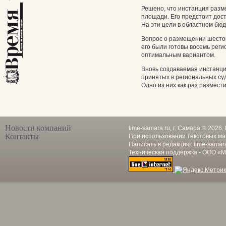
Решено, что инстанция разм
площади. Его предстоит дос
На эти цели в областном бю
Вопрос о размещении шестог
его были готовы восемь рег
оптимальным вариантом.
Вновь создаваемая инстанци
принятых в региональных суд
Одно из них как раз размести
Новости компаний
time-samara.ru, г. Самара © 2026
Контакты
При использовании текстовых ма
Написать в редакцию:
time-samar
Техническая поддержка - ООО «