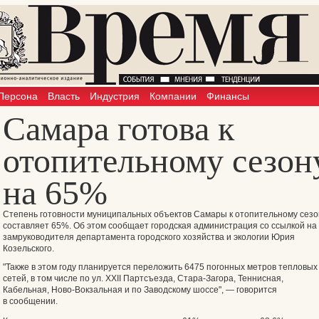
Персона
Власть
Индустрия
Компании
Финансы
Самара готова к
отопительному сезон
на 65%
Степень готовности муниципальных объектов Самары к отопительному сезо
составляет 65%. Об этом сообщает городская администрация со ссылкой на
замруководителя департамента городского хозяйства и экологии Юрия
Козельского.
"Также в этом году планируется переложить 6475 погонных метров тепловых
сетей, в том числе по ул. XXII Партсъезда, Стара-Загора, Теннисная,
Кабельная, Ново-Вокзальная и по Заводскому шоссе", — говорится
в сообщении.