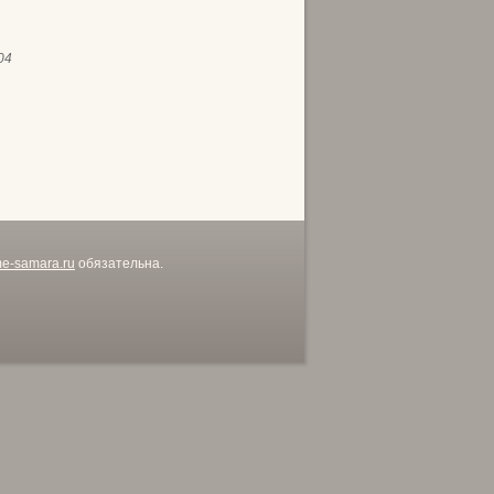
04
me-samara.ru
обязательна.