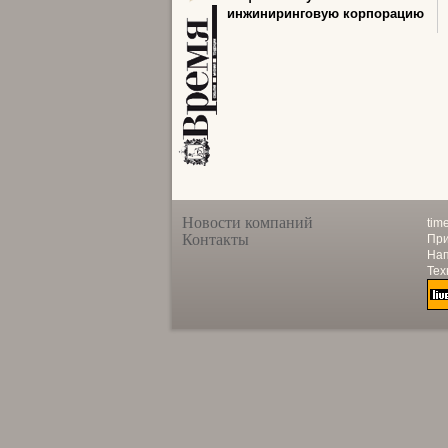
инжиниринговую корпорацию
Новости компаний
tim
Контакты
При
Нап
Тех