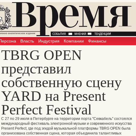
Персона
Власть
Индустрия
Компании
Финансы
TBRG OPEN
представил
собственную сцену
YARD на Present
Perfect Festival
С 27 по 29 июля в Петербурге на территории порта "Севкабель" состоялся
международный фестиваль электронной музыки и современного искусства
Present Perfect, где под эгидой музыкальной платформы TBRG OPEN была
организована собственная сцена, которая объединила талантливых