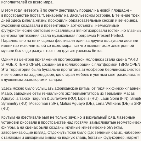
исполнителей со всего мира.
В этом году четвертый по счету фестиваль прошел на новой площадке -
в пространстве порта "Севкабель" на Васильевском острове. В течение трех
дней здесь кипела жизнь: проходили образовательные сессии и вечеринки,
художники создавали и презентовали арт-объекты, немыслимые
футуристические световые инсталляции гипнотизировали гостей, но главны
центром притяжения стала музыкальная программа Present Perfect.
Параллельно на пяти сценах фестиваля один за другим выступали десятки
именитых исполнителей со всего мира, так что поклонникам электронной
музыки было где разгуляться под грув актуальных битов.
Одним из центров притяжения прогрессивной молодежи стала сцена YARD
STAGE X TBRG OPEN, созданная в коллаборации с платформой TBRG OPEN
Эта территория была буквально пропитана атмосферой берлинских сквотов
и вечеринок на заднем дворе, где старая мебель и уютный свет располагали
к душевным разговорам и танцам.
Здесь можно было услышать африканские ритмы от горячих финских парней
Maajo, заводные сеты гениального экспериментатора из Германии Matias
Aguayo, а также Tiagunin & Juravlove (RU), Lipelis (RU), Lauri Soini (FIN), Simpl
Symmetry (RU), Moscoman (ISR), Matias Aguayo (DE), Lena Willikens (DE) и SR
(RU).
Крутым на фестивале был не только звук, но и визуальный ряд. Лазерные
установки рисовали в пространстве над гостями замысловатые геометричес
фигуры, а на сценах были созданы крупные кинетические объекты,
завораживающие взгляд. Отдохнуть тоже было где: зеленый оазис, набереж
с гамаками и шикарным видом на водную гладь, богатый фуд-корнер, маркет