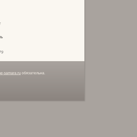
т
ль
79
me-samara.ru
обязательна.