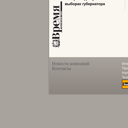
выборах губернатора
Новости компаний
tim
Контакты
При
Нап
Тех