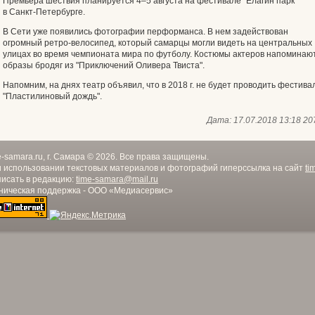
Премьера шествия планируется 4–5 августа на фестивале "Елагин парк"
в Санкт-Петербурге.
В Сети уже появились фотографии перформанса. В нем задействован
огромный ретро-велосипед, который самарцы могли видеть на центральных
улицах во время чемпионата мира по футболу. Костюмы актеров напоминаю
образы бродяг из "Приключений Оливера Твиста".
Напомним, на днях театр объявил, что в 2018 г. не будет проводить фестива
"Пластилиновый дождь".
Дата:
17.07.2018 13:18
20
e-samara.ru, г. Самара © 2026. Все права защищены.
 использовании текстовых материалов и фотографий гиперссылка на сайт
ti
исать в редакцию:
time-samara@mail.ru
ническая поддержка - ООО «Медиасервис»