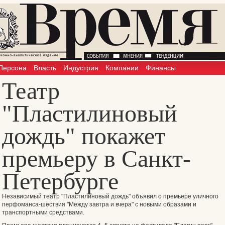
Персона
Власть
Индустрия
Компании
Финансы
Театр
"Пластилиновый
дождь" покажет
премьеру в Санкт-
Петербурге
Независимый театр "Пластилиновый дождь" объявил о премьере уличного
перфоманса-шествия "Между завтра и вчера" с новыми образами и
транспортными средствами.