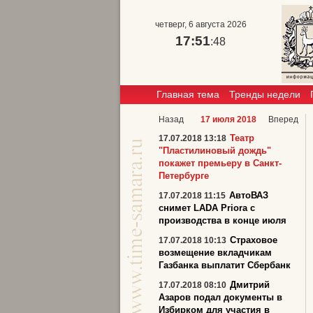
четверг, 6 августа 2026
17:51
:49
Главная тема
Тренды недели
Назад
17 июля 2018
Вперед
Театр
17.07.2018 13:18
"Пластилиновый дождь"
покажет премьеру в Санкт-
Петербурге
АвтоВАЗ
17.07.2018 11:15
снимет LADA Priora с
производства в конце июля
Страховое
17.07.2018 10:13
возмещение вкладчикам
Газбанка выплатит Сбербанк
Дмитрий
17.07.2018 08:10
Азаров подал документы в
Избирком для участия в