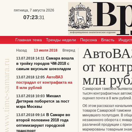
пятница, 7 августа 2026
07:23
:31
Главная тема
Тренды недели
Персона
Власть
Индус
АвтоВАЗ
Назад
13 июля 2018
Вперед
Самара вошла
13.07.2018 14:11
от конт
в тройку городов ЧМ-2018 с
самым вкусным шоколадом
млн руб
АвтоВАЗ
13.07.2018 12:05
пострадал от контрафакта на
8 млн рублей
Самарская таможня выявила 
тысяч контрафактных автомо
Михаил
13.07.2018 10:03
оценил почти в 8 млн рублей.
Дегтярев поборется за пост
Об этом рассказал начальни
мэра Москвы
товаров Самарской таможни 
В Самаре во
13.07.2018 09:14
минувшего полугодия. В общ
второй половине 2018 года
незаконного оборота с январ
различной продукции с приз
оптимизируют городской
маркированы товарным знако
транспорт