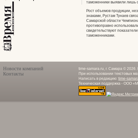
таможенники выявили лишь о
Рост объемов продукции, н
знаками, Рустам Тунаев связа
Самарской области Чемпиона
противоправно использовали
свидетельствуют показатели
таможенниками.
Новости компаний
time-samara.ru, г. Самара © 2026
Контакты
При использовании текстовых ма
Написать в редакцию:
time-samar
Техническая поддержка - ООО «