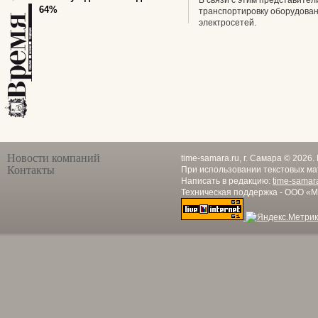
В связи с этим представите
64%
транспортировку оборудован
электросетей.
Новости компаний
time-samara.ru, г. Самара © 2026
Контакты
При использовании текстовых ма
Написать в редакцию:
time-samar
Техническая поддержка - ООО «