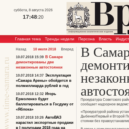
суббота, 8 августа 2026
17:48
:21
Главная тема
Тренды недели
Персона
Власть
Индус
В Сама
Назад
10 июля 2018
Вперед
В Самаре
10.07.2018 15:39
демонти
демонтированы две
незаконные автостоянки
незакон
Эксплуатация
10.07.2018 14:37
«Самара Арены» обойдется в
автосто
полмиллиарда рублей в год
Игорь
10.07.2018 12:32
Ермоленко будет
Прокуратура Советского рай
баллотироваться в Госдуму от
сообщает надзорное ведомст
«Яблока»
«Прокуратурой района устано
Дыбенко/Первый и Второй П
АвтоВАЗ
10.07.2018 10:26
стоянки без правоустанавли
нарастил экспортные продажи
в I полугодии 2018 года на