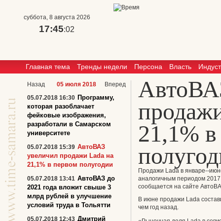
суббота, 8 августа 2026
17:45
:02
Главная тема
Тренды недели
Персона
Власть
Индус
АвтоВА
Назад
05 июля 2018
Вперед
Программу,
05.07.2018 16:30
продажи
которая разоблачает
фейковые изображения,
разработали в Самарском
21,1% в
университете
полугод
АвтоВАЗ
05.07.2018 15:39
увеличил продажи Lada на
21,1% в первом полугодии
Продажи Lada в январе--июн
АвтоВАЗ до
05.07.2018 13:41
аналогичным периодом 2017 
сообщается на сайте АвтоВА
2021 года вложит свыше 3
млрд рублей в улучшение
В июне продажи Lada состави
условий труда в Тольятти
чем год назад.
Дмитрий
05.07.2018 12:43