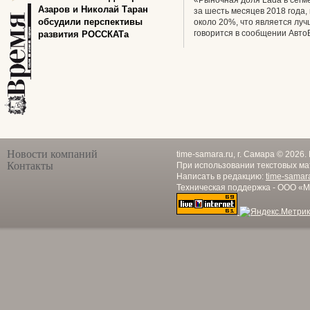
«Рыночная доля Lada в сегм
Азаров и Николай Таран
за шесть месяцев 2018 года,
обсудили перспективы
около 20%, что является лу
говорится в сообщении Авто
развития РОССКАТа
Новости компаний
time-samara.ru, г. Самара © 2026
Контакты
При использовании текстовых ма
Написать в редакцию:
time-samar
Техническая поддержка - ООО «