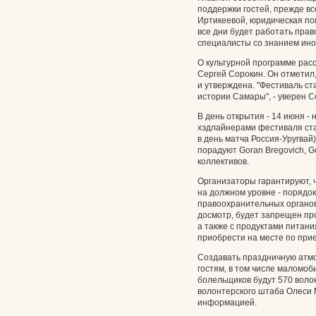
поддержки гостей, прежде вс
Иртикеевой, юридическая пом
все дни будет работать прав
специалисты со знанием ино
О культурной программе рас
Сергей Сорокин. Он отметил,
и утверждена. "Фестиваль с
истории Самары", - уверен С
В день открытия - 14 июня - 
хэдлайнерами фестиваля ста
в день матча Россия-Уругвай
порадуют Goran Bregovich, Go
коллективов.
Организаторы гарантируют, 
на должном уровне - порядок
правоохранительных органов
досмотр, будет запрещен пр
а также с продуктами питани
приобрести на месте по пр
Создавать праздничную атм
гостям, в том числе маломо
болельщиков будут 570 волон
волонтерского штаба Олеси 
информацией.