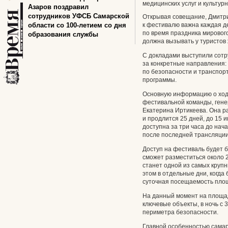
медицинских услуг и культур
Азаров поздравил
сотрудников УФСБ Самарской
Открывая совещание, Дмитри
области со 100-летием со дня
к фестивалю важна каждая де
по время праздника мировог
образования службы
должна вызывать у туристов 
С докладами выступили сот
за конкретные направления:
по безопасности и транспор
программы.
Основную информацию о ходе
фестивальной команды, гене
Екатерина Иртикеева. Она р
и продлится 25 дней, до 15
доступна за три часа до нач
после последней трансляции
Доступ на фестиваль будет 
сможет разместиться около 
станет одной из самых круп
этом в отдельные дни, когда
суточная посещаемость площа
На данный момент на площа
ключевые объекты, в ночь с 
периметра безопасности.
Главной особенностью самар