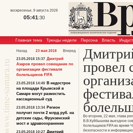
воскресенье, 9 августа 2026
05:41
:31
Главная тема
Тренды недели
Персона
Власть
Индус
Дмитри
Назад
23 мая 2018
Вперед
Дмитрий
23.05.2018 15:37
провел 
Азаров провел совещание по
организации фестиваля
болельщиков FIFA
организ
В недострое
23.05.2018 14:40
фестива
на площади Крымской в
Самаре могут разместить
кассационный суд
болельщ
Регион
23.05.2018 13:34
получит почти 2 млрд руб. на
Во вторник, 22 мая, глава р
детские сады, Фрунзенский
В.В.Куйбышева выездное сов
мост и здравоохранение
болельщиков FIFA во время Ч
безопасности и информацио
Дмитрий
23.05.2018 10:27