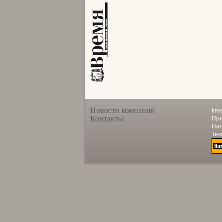
Новости компаний
tim
Контакты
При
Нап
Тех