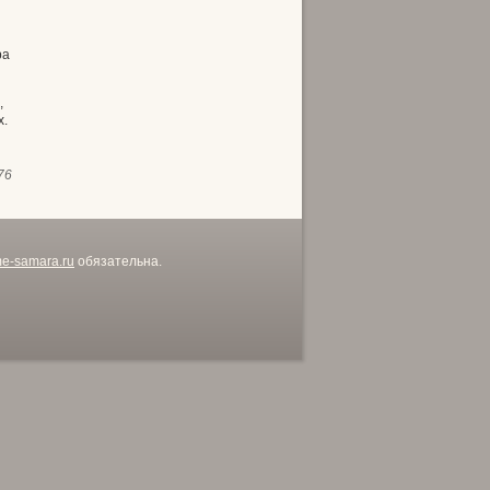
ра
,
х.
76
me-samara.ru
обязательна.