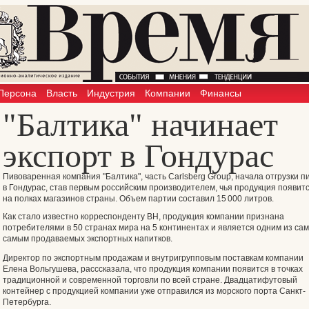
Персона
Власть
Индустрия
Компании
Финансы
"Балтика" начинает
экспорт в Гондурас
Пивоваренная компания "Балтика", часть Carlsberg Group, начала отгрузки п
в Гондурас, став первым российским производителем, чья продукция появит
на полках магазинов страны. Объем партии составил 15 000 литров.
Как стало известно корреспонденту ВН, продукция компании признана
потребителями в 50 странах мира на 5 континентах и является одним из са
самым продаваемых экспортных напитков.
Директор по экспортным продажам и внутригрупповым поставкам компании
Елена Вольгушева, расссказала, что продукция компании появится в точках
традиционной и современной торговли по всей стране. Двадцатифутовый
контейнер с продукцией компании уже отправился из морского порта Санкт-
Петербурга.