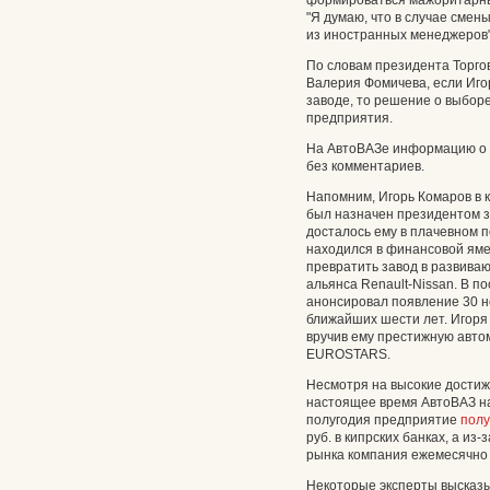
формироваться мажоритарным
"Я думаю, что в случае смен
из иностранных менеджеров", 
По словам президента Торг
Валерия Фомичева, если Иго
заводе, то решение о выбор
предприятия.
На АвтоВАЗе информацию о 
без комментариев.
Напомним, Игорь Комаров в к
был назначен президентом з
досталось ему в плачевном 
находился в финансовой яме
превратить завод в развива
альянса Renault-Nissan. В п
анонсировал появление 30 н
ближайших шести лет. Игоря
вручив ему престижную авто
EUROSTARS.
Несмотря на высокие достиж
настоящее время АвтоВАЗ на
полугодия предприятие
полу
руб. в кипрских банках, а из
рынка компания ежемесячно
Некоторые эксперты высказы