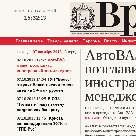
пятница, 7 августа 2026
15:32
:14
Главная тема
Тренды недели
Персона
Власть
Индус
АвтоВА
Назад
07 октября 2013
Вперед
АвтоВАЗ
07.10.2013 17:57
возглав
может возглавить
иностранный топ-менеджер
иностра
ГУП "Велес"
07.10.2013 14:04
закупит более тысячи голов
менедж
овец на 9,4 млн рублей
В ОЭЗ
07.10.2013 13:25
"Тольятти" ищут замену
В настоящее время активно 
подрядчику-банкроту
поста президента АвтоВАЗа. 
возглавит
Объединенную рак
"Криста"
07.10.2013 11:45
консолидировала 100% в
Аналитик "Инвесткафе" Андрей
"ТПВ Рус"
Комарова будет происходить 