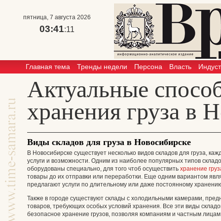
пятница, 7 августа 2026
03:41
:11
Главная тема
Тренды недели
Персона
Власть
Индус
Актуальные спосо
хранения груза в 
Виды складов для груза в Новосибирске
В Новосибирске существует несколько видов складов для груза, к
услуги и возможности. Одним из наиболее популярных типов склад
оборудованы специально, для того чтоб осуществить
хранение груз
товары до их отправки или переработки. Еще одним вариантом явл
предлагают услуги по длительному или даже постоянному хранению
Также в городе существуют склады с холодильными камерами, пред
товаров, требующих особых условий хранения. Все эти виды склад
безопасное хранение грузов, позволяя компаниям и частным лицам 