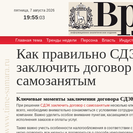
пятница, 7 августа 2026
19:55
:04
Главная тема
Тренды недели
Персона
Власть
Индус
Как правильно С
заключить договор
самозанятым
Ключевые моменты заключения договора СДЭК
При решении
СДЭК заключить договор с самозанятым
несколько кл
всего, необходимо внимательно ознакомиться с условиями сотруд
компании. Важно уделить особое внимание пунктам, касающимся от
исполнения заказов и оплаты услуг.
Также важно учесть особенности налогообложения в соответствии с
четко оговорить все нюансы и договориться о способе урегулирова