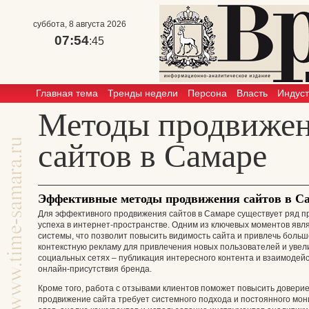
суббота, 8 августа 2026
07:54
:45
Главная тема
Тренды недели
Персона
Власть
Индус
Методы продвиже
сайтов в Самаре
Эффективные методы продвижения сайтов в С
Для эффективного продвижения сайтов в Самаре существует ряд п
успеха в интернет-пространстве. Одним из ключевых моментов явл
системы, что позволит повысить видимость сайта и привлечь больш
контекстную рекламу для привлечения новых пользователей и увели
социальных сетях – публикация интересного контента и взаимодей
онлайн-присутствия бренда.
Кроме того, работа с отзывами клиентов поможет повысить доверие
продвижение сайта требует системного подхода и постоянного мон