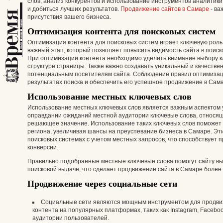
слов, анализ конкурентов и использование инструментов аналитик
и добиться лучших результатов.
Продвижение сайтов в Самаре
- ва
присутствия вашего бизнеса.
Оптимизация контента для поисковых систем
Оптимизация контента для поисковых систем играет ключевую роль
важный этап, который позволяет повысить видимость сайта в поиск
При оптимизации контента необходимо уделить внимание выбору кл
структуре страницы. Также важно создавать уникальный и качестве
потенциальным посетителям сайта. Соблюдение правил оптимизац
результатах поиска и обеспечить его успешное продвижение в Сам
Использование местных ключевых слов
Использование местных ключевых слов является важным аспектом 
оправдании ожиданий местной аудитории ключевые слова, относящ
решающее значение. Использование таких ключевых слов поможет 
региона, увеличивая шансы на преуспевание бизнеса в Самаре. Эт
поисковых системах с учетом местных запросов, что способствует
конверсии.
Правильно подобранные местные ключевые слова помогут сайту выд
поисковой выдаче, что сделает продвижение сайта в Самаре боле
Продвижение через социальные сети
Социальные сети являются мощным инструментом для продвиж
контента на популярных платформах, таких как Instagram, Facebo
аудитории пользователей.