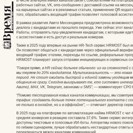
В числе альтернативных каналов связи с соискателями на платфо
работных сайтах, VK, sms-сообщения с доставкой ссылки на мессе
на карьерных сайтах и в рекламных статьях, применение QR-кода/
того, обрабатывать входящий трафик позволяет голосовой ассисте
В рамках развития Авито Мессенджера предусмотрена возможность
диалога с кандидатами из прошлого периода. Уже сейчас этот кана
Работы, отправлять пуш-уведомления кандидатам, с которыми идет 
с ассистентами и есть доступ к реальным номерам.
Также в 2025 году впервые на рынке HR-Tech сервис HRMOST был 
Он позволяет общаться с кандидатами через официальный верифи
входящий трафик: отклики, переходы по ссылке, реферальные прогр
HRMOST планирует запуск отправки инициирующих и сервисных соо
"Говоря прямо, в HR сейчас больнее обычного: из-за сложностей
мы теряем до 20% кандидатов. Мультиканальность — это новая 
период. Не стоит ожидать быстрой и единой замены уходящим 
общения не сразу. Сегодня выигрывают те, кто системно интегр
Авито), MAX, VK, Telegram, звонками и SMS",
— комментирует СРО H
"Помимо тестирования новых каналов коммуникации, мы совету
трафик: создавать больше точек потенциального контакта с со
не только в онлайне, но и в оффлайне", —
отмечает директор серв
В 2025 году на платформе по автоматизации найма HRMOST с чат-
средняя конверсия в реакцию составила 37,6%. Также сервис интег
доступны текстовые и голосовые ИИ-боты. Алгоритмы нового поко
по гибким сценариям, лучше обрабатывать нестандартные ответы и
переключаться между каналами коммуникаций.