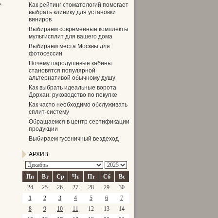
ь
Как рейтинг стоматологий помогает
выбрать клинику для установки
виниров
Выбираем современные комплекты
мультисплит для вашего дома
Выбираем места Москвы для
фотосессии
Почему пародушевые кабины
становятся популярной
альтернативой обычному душу
Как выбрать идеальные ворота
Дорхан: руководство по покупке
Как часто необходимо обслуживать
сплит-систему
Обращаемся в центр сертификации
продукции
Выбираем гусеничный вездеход
АРХИВ
Пн
Вт
Ср
Чт
Пт
Сб
Вс
24
25
26
27
28
29
30
1
2
3
4
5
6
7
8
9
10
11
12
13
14