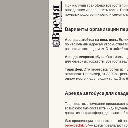
При наличии трансфера все гости при
опоздавших и переносить тосты. Гости
пожилых родственников или семей с 
Варианты организации пе
Аренда автобуса на весь день.
Включ
по нескольким адресам утром, отвезти
развести всех по домам. Это гибкий 
Аренда микроавтобуса.
Оптимальна д
для камерных торжеств. Все гости еду
Трансфер.
Это перевозка гостей из п
остановок. Например, от ЗАГСа к рест
одном месте и едут в одну точку. Это
Аренда автобуса для свад
Транспортные компании предлагают ка
возможностью составить индивидуаль
достаточно трансфера, для сложной 
Для организации перевозки гостей на
perevozchik.ru/
— здесь предлагают со