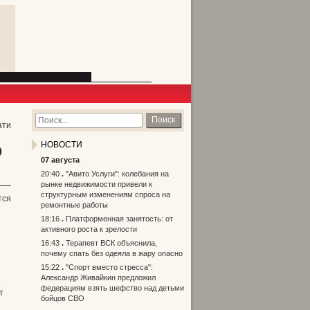
Поиск
ати
?
НОВОСТИ
07 августа
20:40
"Авито Услуги": колебания на
рынке недвижимости привели к
структурным изменениям спроса на
тся
ремонтные работы
18:16
Платформенная занятость: от
активного роста к зрелости
16:43
Терапевт ВСК объяснила,
почему спать без одеяла в жару опасно
15:22
"Спорт вместо стресса":
Александр Живайкин предложил
о
федерациям взять шефство над детьми
т
бойцов СВО