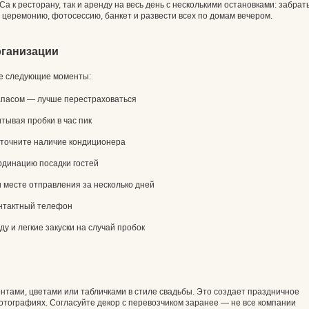
Са к ресторану, так и аренду на весь день с несколькими остановками: забрат
а церемонию, фотосессию, банкет и развести всех по домам вечером.
рганизации
те следующие моменты:
запасом — лучше перестраховаться
тывая пробки в час пик
уточните наличие кондиционера
рдинацию посадки гостей
 месте отправления за несколько дней
онтактный телефон
ду и легкие закуски на случай пробок
тами, цветами или табличками в стиле свадьбы. Это создает праздничное
отографиях. Согласуйте декор с перевозчиком заранее — не все компании