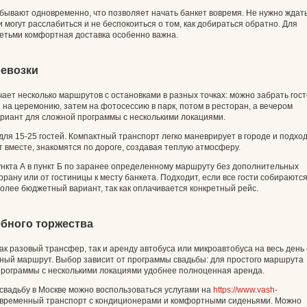
бывают одновременно, что позволяет начать банкет вовремя. Не нужно ждат
 могут расслабиться и не беспокоиться о том, как добираться обратно. Для
детьми комфортная доставка особенно важна.
ревозки
ает несколько маршрутов с остановками в разных точках: можно забрать гос
 на церемонию, затем на фотосессию в парк, потом в ресторан, а вечером
вариант для сложной программы с несколькими локациями.
ля 15-25 гостей. Компактный транспорт легко маневрирует в городе и подхо
т вместе, знакомятся по дороге, создавая теплую атмосферу.
ункта А в пункт Б по заранее определенному маршруту без дополнительных
орану или от гостиницы к месту банкета. Подходит, если все гости собираются
 более бюджетный вариант, так как оплачивается конкретный рейс.
ебного торжества
к разовый трансфер, так и аренду автобуса или микроавтобуса на весь день 
ный маршрут. Выбор зависит от программы свадьбы: для простого маршрута
программы с несколькими локациями удобнее полноценная аренда.
 свадьбу в Москве можно воспользоваться услугами на
https://www.vash-
временный транспорт с кондиционерами и комфортными сиденьями. Можно