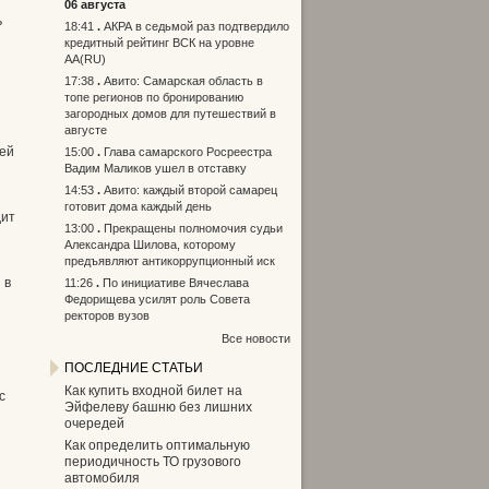
06 августа
ь
18:41
АКРА в седьмой раз подтвердило
кредитный рейтинг ВСК на уровне
АА(RU)
17:38
Авито: Самарская область в
топе регионов по бронированию
загородных домов для путешествий в
августе
тей
15:00
Глава самарского Росреестра
Вадим Маликов ушел в отставку
14:53
Авито: каждый второй самарец
готовит дома каждый день
дит
13:00
Прекращены полномочия судьи
Александра Шилова, которому
предъявляют антикоррупционный иск
 в
11:26
По инициативе Вячеслава
Федорищева усилят роль Совета
ректоров вузов
Все новости
ПОСЛЕДНИЕ СТАТЬИ
Как купить входной билет на
с
Эйфелеву башню без лишних
очередей
Как определить оптимальную
периодичность ТО грузового
автомобиля