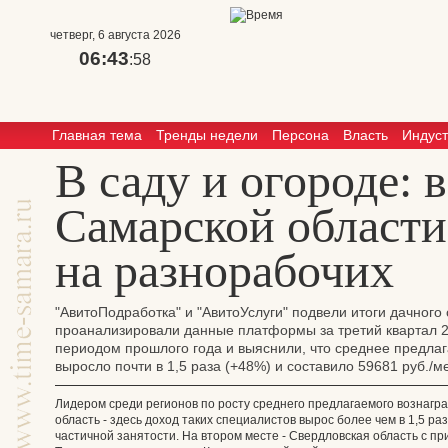
четверг, 6 августа 2026
06:43
:59
Главная тема
Тренды недели
Персона
Власть
Индус
В саду и огороде: в
Самарской области
на разнорабочих
"АвитоПодработка" и "АвитоУслуги" подвели итоги дачного
проанализировали данные платформы за третий квартал 2
периодом прошлого года и выяснили, что среднее предла
выросло почти в 1,5 раза (+48%) и составило 59681 руб./ме
Лидером среди регионов по росту среднего предлагаемого вознагр
область - здесь доход таких специалистов вырос более чем в 1,5 ра
частичной занятости. На втором месте - Свердловская область с при