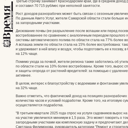
Третью строчку занимает Краснодарский край, где в среднем доход
и составил 70 715 руб/мес при неполной занятости.
Рост доходов разнорабочих может быть связан с сезонным увеличен
По данным Авито Услуг, жители Самарской области стали больше и
за загородными участками.
Дискование почвы (ее разрыхление после вспашки или перед посево
востребованнее по сравнению с аналогичным периодом прошлого года
системы автоматического полива по области стала на 77% более во
А вспашка земли по области стала на 15% более востребована: так
и удерживает в ней влагу и воздух, чтобы подготовить ее к посеву, 
на 12% чаще.
Помимо ухода за почвой, жители региона также заботились об утил
по области стали на 10% более востребованы. Кроме того, вырос с
и защиты огорода от растений-вредителей: за помощью с удаление
активнее.
В целом, интерес к благоустройству с водоемами и фонтанами увели
на 32% чаще.
Важно отметить, что фактический доход на позициях разнорабочих 
количества часов и условий подработки. Кроме того, на итоговую с
осуществляется подработка.
"В третьем квартале 2025 года спрос на услуги садовников вырос н
на участке увеличился минимум в 1,5 раза. Это может говорить о то
загородными участками как комплексную задачу и предпочитают дел
Светлана Филимонова, руководитель категории "Ремонт и строительс