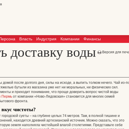
Персона
Власть
Индустрия
Компании
Финансы
ть доставку воды
Версия для печ
 домой после долгого дня, силы на исходе, а выпить толком нечего. Чай из-п
 тяжелые бутыли из магазина уже нет ни моральных, ни физических сил.
оменты и приходит понимание, что проще доверить вопрос чистой воды
ы Пермь
от компании «Ново-Лядовская» становится для многих семей
бытового фронта.
 вкус чистоты?
т городской суеты – на глубине целых 74 метров. Там, в полной тишине и
знений, находится древний артезианский источник. Можно сказать, что это
оторую земля наполняла чистейшей влагой столетиями. Представьте себе