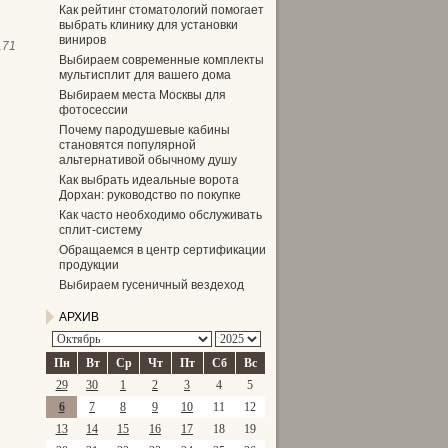
Как рейтинг стоматологий помогает
выбрать клинику для установки
виниров
171
Выбираем современные комплекты
мультисплит для вашего дома
Выбираем места Москвы для
фотосессии
Почему пародушевые кабины
становятся популярной
альтернативой обычному душу
Как выбрать идеальные ворота
Дорхан: руководство по покупке
Как часто необходимо обслуживать
сплит-систему
Обращаемся в центр сертификации
продукции
Выбираем гусеничный вездеход
АРХИВ
Пн
Вт
Ср
Чт
Пт
Сб
Вс
29
30
1
2
3
4
5
6
7
8
9
10
11
12
13
14
15
16
17
18
19