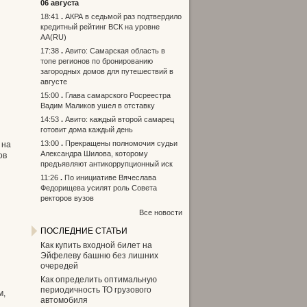
06 августа
18:41
АКРА в седьмой раз подтвердило
кредитный рейтинг ВСК на уровне
АА(RU)
17:38
Авито: Самарская область в
топе регионов по бронированию
загородных домов для путешествий в
августе
15:00
Глава самарского Росреестра
Вадим Маликов ушел в отставку
14:53
Авито: каждый второй самарец
готовит дома каждый день
13:00
Прекращены полномочия судьи
 на
Александра Шилова, которому
ов
предъявляют антикоррупционный иск
11:26
По инициативе Вячеслава
Федорищева усилят роль Совета
ректоров вузов
Все новости
ПОСЛЕДНИЕ СТАТЬИ
Как купить входной билет на
Эйфелеву башню без лишних
очередей
Как определить оптимальную
периодичность ТО грузового
м,
автомобиля