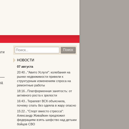
Поиск
ати
НОВОСТИ
07 августа
20:40
"Авито Услуги": колебания на
рынке недвижимости привели к
структурным изменениям спроса на
од
ремонтные работы
18:16
Платформенная занятость: от
активного роста к зрелости
16:43
Терапевт ВСК объяснила,
почему спать без одеяла в жару опасно
15:22
"Спорт вместо стресса":
Александр Живайкин предложил
федерациям взять шефство над детьми
бойцов СВО