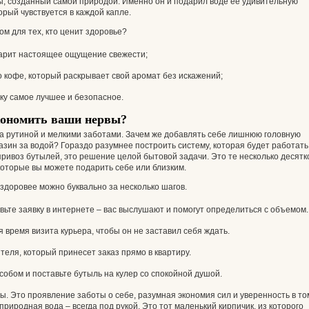
ы, созданный самой природой. Именно он и подарил воде ее удивительную
торый чувствуется в каждой капле.
м для тех, кто ценит здоровье?
 дарит настоящее ощущение свежести;
 кофе, который раскрывает свой аромат без искажений;
нку самое лучшее и безопасное.
кономить ваши нервы?
а рутиной и мелкими заботами. Зачем же добавлять себе лишнюю головную
азин за водой? Гораздо разумнее построить систему, которая будет работать
 привоз бутылей, это решение целой бытовой задачи. Это те несколько десятк
которые вы можете подарить себе или близким.
здоровее можно буквально за несколько шагов.
вьте заявку в интернете – вас выслушают и помогут определиться с объемом.
 время визита курьера, чтобы он не заставил себя ждать.
теля, который принесет заказ прямо в квартиру.
обом и поставьте бутыль на кулер со спокойной душой.
ды. Это проявление заботы о себе, разумная экономия сил и уверенность в то
природная вода – всегда под рукой. Это тот маленький кирпичик, из которого