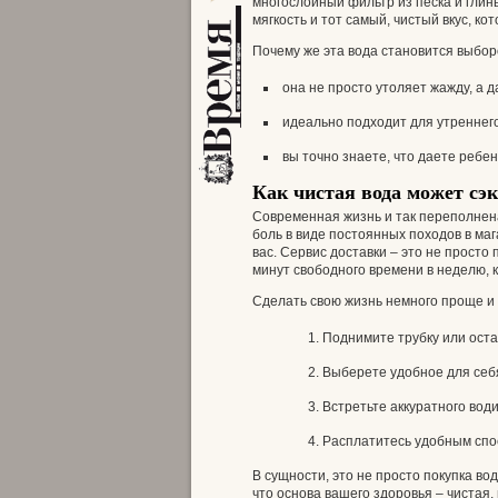
многослойный фильтр из песка и глин
мягкость и тот самый, чистый вкус, ко
Почему же эта вода становится выборо
она не просто утоляет жажду, а
идеально подходит для утреннего
вы точно знаете, что даете ребе
Как чистая вода может сэ
Современная жизнь и так переполнен
боль в виде постоянных походов в маг
вас. Сервис доставки – это не просто
минут свободного времени в неделю, 
Сделать свою жизнь немного проще и 
Поднимите трубку или оста
Выберете удобное для себя
Встретьте аккуратного води
Расплатитесь удобным спос
В сущности, это не просто покупка во
что основа вашего здоровья – чистая, 