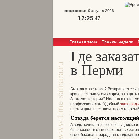
воскресенье, 9 августа 2026
12:25
:47
Главная тема
Тренды недели
Где заказа
в Перми
Бывало у вас такое? Возвращаетесь вы
крана – с привкусом хлорки, а тащить
Знакомая история? Именно в такие м
профессионалам. Удобный
заказ вод
настоящим спасением, тихим героем 
Откуда берется настоящий
А ведь начинается все очень далеко о
безопасности от поверхностных загря
своеобразная природная кладовая, к