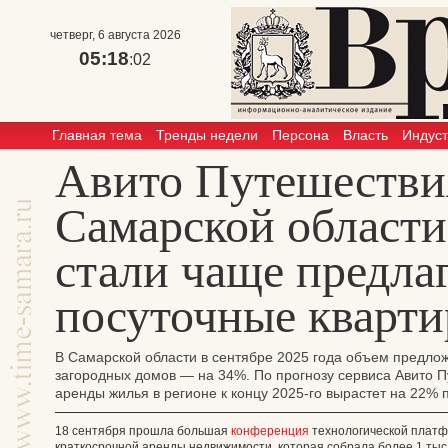
четверг, 6 августа 2026
05:18
:02
Главная тема
Тренды недели
Персона
Власть
Индус
Авито Путешествия
Самарской области
стали чаще предла
посуточные кварт
В Самарской области в сентябре 2025 года объем предлож
загородных домов — на 34%. По прогнозу сервиса Авито П
аренды жилья в регионе к концу 2025-го вырастет на 22%
18 сентября прошла большая
конференция
технологической платф
краткосрочной аренды недвижимости, которая собрала более 1 ты