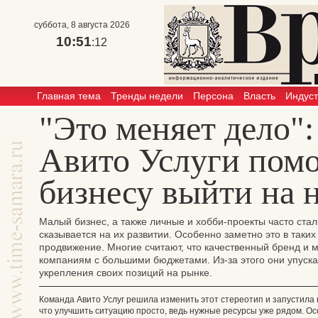
суббота, 8 августа 2026
10:51
:12
Главная тема
Тренды недели
Персона
Власть
Индус
"Это меняет дело":
Авито Услуги пом
бизнесу выйти на 
Малый бизнес, а также личные и хобби-проекты часто стал
сказывается на их развитии. Особенно заметно это в таких
продвижение. Многие считают, что качественный бренд и 
компаниям с большими бюджетами. Из-за этого они упуск
укрепления своих позиций на рынке.
Команда Авито Услуг решила изменить этот стереотип и запустила к
что улучшить ситуацию просто, ведь нужные ресурсы уже рядом. Осо