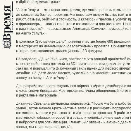
и digital продолжает расти.
"Авито Услуги — это такая платформа, где можно решить самые ра
до серьезных бизнес-проектов. Мы помогаем людям быстро найти 
работ, отзывы, рейтинг и стоимость. В категории "Деловые услуги"
а фрилансеры — новых клиентов и возможности для развития. Наша
и расти вместе", — рассказывает Александр Семочкин, руководител
на Авито Услугах.
В конкурсе "Это меняет дело" приняли участие более 400 предприн
и мастерских до небольших образовательных проектов. Победителе
которая изготавливает коллекционные 3D-фигурки.
Её владелец, Денис Жирников, рассказал, что главной проблемой 
с печати небольших деталей на 3D-принтере, потом делал фигурки 
заказы. Я понимал, что фирменный стиль важен для первого впеча
дизайне. Соцсети делал наспех, буквально "на коленке". Хотелось ч
заявку на конкурс Авито Услуг".
Для разработки нового визуального образа выбрали дизайнера с п
с локальными брендами. Мастерская получила обновленный логот
и рекламные материалы.
Дизайнер Светлана Емуранова поделилась: "После учебы я работал
задач. Потом начала брать частные заказы и расширять портфолио
возможность расти и участвовать в интересных проектах. В работе 
мастерской, оформили соцсети и создали коллекционные карточки для
и нейросети для оптимизации. Клиент был увлечен и активно делил
значит, мы точно попали в цель".