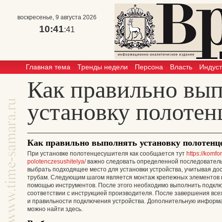
воскресенье, 9 августа 2026
10:41
:41
Главная тема
Тренды недели
Персона
Власть
Индус
Как правильно вы
установку полоте
Как правильно выполнять установку полотенц
При установке полотенцесушителя как сообщается тут
https://komf
polotenczesushitelya/
важно следовать определенной последователь
выбрать подходящее место для установки устройства, учитывая дос
трубам. Следующим шагом является монтаж крепежных элементов и
помощью инструментов. После этого необходимо выполнить подключ
соответствии с инструкцией производителя. После завершения все
и правильности подключения устройства. Дополнительную информ
можно найти здесь.