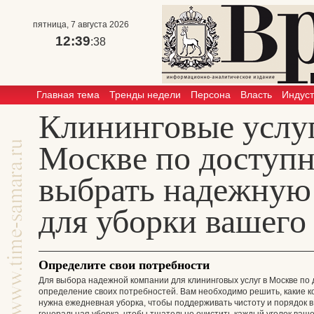
пятница, 7 августа 2026
12:39
:38
Главная тема
Тренды недели
Персона
Власть
Индус
Клининговые услу
Москве по доступн
выбрать надежную
для уборки вашего
Определите свои потребности
Для выбора надежной компании для клининговых услуг в Москве по
определение своих потребностей. Вам необходимо решить, какие ко
нужна ежедневная уборка, чтобы поддерживать чистоту и порядок 