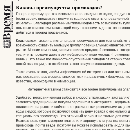
Каковы преимущества промокодов?
Говоря о преимуществах использования скидочных кодов, следует в
(если сервис предлагает получить код после оплаты определенной
избегать). Благодаря различным типам кодов есть возможность ку
опытные соискатели таких акций могут сэкономить достаточно мног
добиться в период праздников.
Коды скидок также являются рядом преимуществ для компаний, кот
возможность охватить большую группу потенциальных клиентов, что
рынке. Многие компании, занимающиеся продажей сезонных товаров
увеличить продажи даже в эти неблагоприятные месяцы (примером
шины). Это также возможность опустошения складов от старых това
новой коллекции, что особенно важно в случае магазинов одежды.
Также очень важно, чтобы информация об интересных или очень вы
распространялась в социальных сетях и на различных форумах, что
известно, необходимо в коммерции.
Интернет-магазины становятся все более популярными бла
Удобство, неограниченный выбор и скорость транзакций заставляю
заменять традиционные покупки серфингом в Интернете. Неудивит
положение на рынке и соблазняют различными рекламными акциям
коды скидок, которые позволяют снизить цену товара с нескольких 
специального промокода. Это отличный вариант не только для охотн
Возможность купить модное платье или хорошую книгу за полцены 
промокоды почти везде, поэтому вы можете использовать их для каж