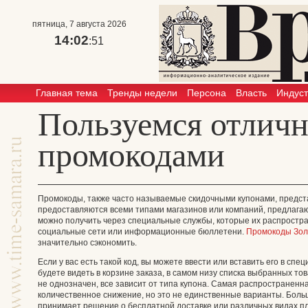
пятница, 7 августа 2026
14:02
:51
Главная тема
Тренды недели
Персона
Власть
Индус
Пользуемся отлич
промокодами
Промокоды, также часто называемые скидочными купонами, предст
предоставляются всеми типами магазинов или компаний, предлагаю
можно получить через специальные службы, которые их распростра
социальные сети или информационные бюллетени.
Промокоды Зол
значительно сэкономить.
Если у вас есть такой код, вы можете ввести или вставить его в сп
будете видеть в корзине заказа, в самом низу списка выбранных то
не однозначен, все зависит от типа купона. Самая распространен
количественное снижение, но это не единственные варианты. Боль
принимает решение о бесплатной доставке или различных видах пл