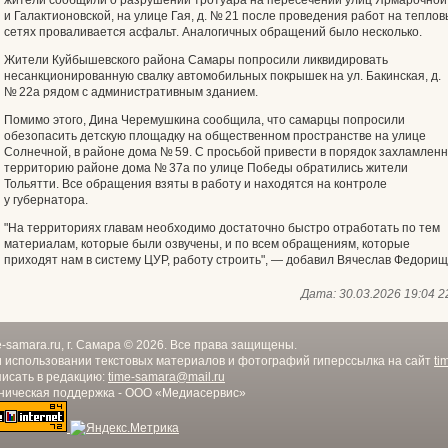
и Галактионовской, на улице Гая, д. № 21 после проведения работ на теплов
сетях проваливается асфальт. Аналогичных обращений было несколько.
Жители Куйбышевского района Самары попросили ликвидировать
несанкционированную свалку автомобильных покрышек на ул. Бакинская, д.
№ 22а рядом с административным зданием.
Помимо этого, Дина Черемушкина сообщила, что самарцы попросили
обезопасить детскую площадку на общественном пространстве на улице
Солнечной, в районе дома № 59. С просьбой привести в порядок захламлен
территорию районе дома № 37а по улице Победы обратились жители
Тольятти. Все обращения взяты в работу и находятся на контроле
у губернатора.
"На территориях главам необходимо достаточно быстро отработать по тем
материалам, которые были озвучены, и по всем обращениям, которые
приходят нам в систему ЦУР, работу строить", — добавил Вячеслав Федорищ
Дата:
30.03.2026 19:04
2
e-samara.ru, г. Самара © 2026. Все права защищены.
 использовании текстовых материалов и фотографий гиперссылка на сайт
ti
исать в редакцию:
time-samara@mail.ru
ническая поддержка - ООО «Медиасервис»