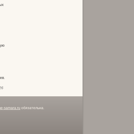
ых
ную
ев.
26
me-samara.ru
обязательна.