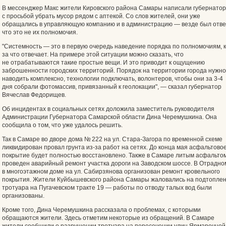
В мессенджер Макс жители Кировского района Самары написали губернатор
с просьбой убрать мусор рядом с аптекой. Со слов жителей, они уже
обращались в управляющую компанию и в администрацию — везде был отве
что это не их полномочия.
"Системность — это в первую очередь наведение порядка по полномочиям, 
за что отвечает. На примере этой ситуации можно сказать, что
не отрабатываются такие простые вещи. И это приводит к ощущению
заброшенности городских территорий. Порядок на территории города нужно
наводить комплексно, технологии подключать, волонтеров, чтобы они за 3-4
дня собрали фотомассив, привязанный к геолокации", — сказал губернатор
Вячеслав Федорищев.
Об инцидентах в социальных сетях доложила заместитель руководителя
Администрации Губернатора Самарской области Дина Черемушкина. Она
сообщила о том, что уже удалось решить.
Так в Самаре во дворе дома № 222 на ул. Стара-Загора по временной схеме
ликвидирован провал грунта из-за работ на сетях. До конца мая асфальтово
покрытие будет полностью восстановлено. Также в Самаре литым асфальто
проведен аварийный ремонт участка дороги на Заводском шоссе. В Отрадно
в многоэтажном доме на ул. Сабирзянова организован ремонт кровельного
покрытия. Жители Куйбышевского района Самары жаловались на подтопле
тротуара на Пугачевском тракте 19 — работы по отводу талых вод были
организованы.
Кроме того, Дина Черемушкина рассказала о проблемах, с которыми
обращаются жители. Здесь отметим некоторые из обращений. В Самаре
жители сообщили о разрушении тротуара на пересечении улиц Ярмарочной