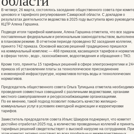
области
В четверг, 26 марта, состоялось заседание общественного совета при комит
ценового и тарифного регулирования Самарской области. С докладом о
результатах деятельности ведомства в 2025 году выступила врио руководит
КЦТР Алена Гаршина.
Подводя итоги тарифной кампании, Алена Гаршина отметила, что все задачи
поставленные федеральным и региональным законодательством, выполне
в плановом режиме. В отчетном периоде проведено 92 заседания коллегии,
принято 742 приказа. Основной массив решений традиционно пришелся
на коммунальный комплекс — 468 приказов, касающихся тарифов и нормати
в сферах тепло-, водо-, газоснабжения, водоотведения и обращения с ТКО.
Кроме того, приняты 15 тарифных решений в сфере электроэнергетики и 24
приказа об установлении платы за технологическое присоединение
к инженерной инфраструктуре, нормативов потерь воды и технологических
нормативов.
Председатель общественного совета Ольга Тупицына отметила необходимо
проведения совместных совещаний с различными ведомствами, органами
местного самоуправления и ресурсоснабжающими организациями.
По ее мнению, такой подход позволит повысить качество жилищно-
коммунальных услуг в условиях ежегодной индексации и корректировки
тарифов.
Заместитель председателя совета Ильяс Шакуров подчеркнул, что комитет
достойно отработал 2025 год, а количество проведенных коллегий и принят
тарифных решений свидетельствует о высокой нагрузке на сотрудников. Пр
этом комитет активно участвует во всех профильных межведомственных