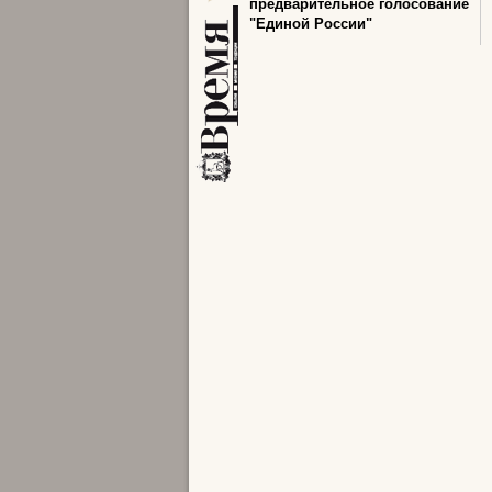
предварительное голосование
"Единой России"