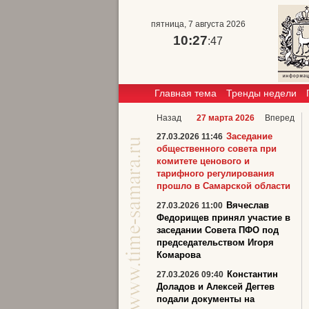
пятница, 7 августа 2026
10:27
:48
Главная тема
Тренды недели
Назад
27 марта 2026
Вперед
Заседание
27.03.2026 11:46
общественного совета при
комитете ценового и
тарифного регулирования
прошло в Самарской области
Вячеслав
27.03.2026 11:00
Федорищев принял участие в
заседании Совета ПФО под
председательством Игоря
Комарова
Константин
27.03.2026 09:40
Доладов и Алексей Дегтев
подали документы на