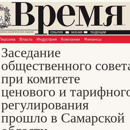
Персона
Власть
Индустрия
Компании
Финансы
Заседание
общественного совет
при комитете
ценового и тарифног
регулирования
прошло в Самарской