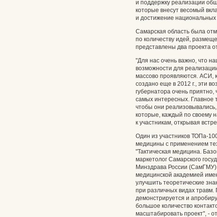
и поддержку реализации общ
которые внесут весомый вкл
и достижение национальных 
Самарская область была отм
по количеству идей, разме
представлены два проекта от 
"Для нас очень важно, что 
возможности для реализации
массово проявляются. АСИ, 
создано еще в 2012 г., эти в
губернатора очень приятно, 
самых интересных. Главное те
чтобы они реализовывались, 
которые, каждый по своему н
к участникам, открывая встр
Один из участников ТОПа-100
медицины с применением те
"Тактическая медицина. Базо
маркетолог Самарского госу
Минздрава России (СамГМУ).
медицинской академией име
улучшить теоретические зна
при различных видах травм.
демонстрируется и апробиру
большое количество контакто
масштабировать проект", - о