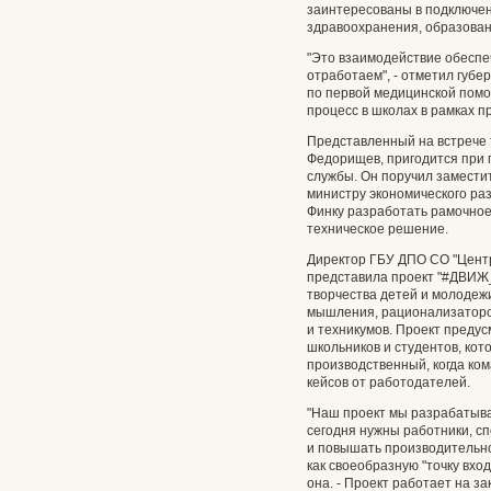
заинтересованы в подключе
здравоохранения, образован
"Это взаимодействие обеспеч
отработаем", - отметил губе
по первой медицинской помо
процесс в школах в рамках 
Представленный на встрече 
Федорищев, пригодится при 
службы. Он поручил замести
министру экономического ра
Финку разработать рамочное
техническое решение.
Директор ГБУ ДПО СО "Цент
представила проект "#ДВИЖ_
творчества детей и молодеж
мышления, рационализаторст
и техникумов. Проект предус
школьников и студентов, кот
производственный, когда к
кейсов от работодателей.
"Наш проект мы разрабатыва
сегодня нужны работники, с
и повышать производительно
как своеобразную "точку вхо
она. - Проект работает на з