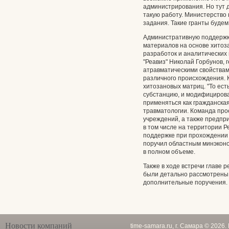
администрирования. Но тут 
такую работу. Министерство
задания. Такие гранты будем 
Административную поддержку
материалов на основе хитоз
разработок и аналитических
"Реавиз" Николай Горбунов, 
атравматическими свойствам
различного происхождения. К
хитозановых матриц. "То ест
субстанцию, и модифицироват
применяться как гражданская
травматологии. Команда про
учреждений, а также предпр
в том числе на территории Р
поддержке при прохождении 
поручил областным минэконо
в полном объеме.
Также в ходе встречи главе 
были детально рассмотрены,
дополнительные поручения.
Новости компаний
time-samara.ru, г. Самара © 2026