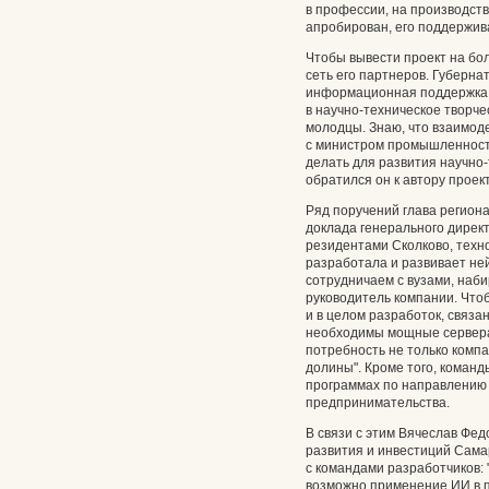
в профессии, на производстве
апробирован, его поддержи
Чтобы вывести проект на бо
сеть его партнеров. Губерна
информационная поддержка, ч
в научно-техническое творче
молодцы. Знаю, что взаимод
с министром промышленности
делать для развития научно-
обратился он к автору проект
Ряд поручений глава регион
доклада генерального дирек
резидентами Сколково, техн
разработала и развивает ней
сотрудничаем с вузами, наби
руководитель компании. Что
и в целом разработок, связа
необходимы мощные сервера.
потребность не только компа
долины". Кроме того, коман
программах по направлению 
предпринимательства.
В связи с этим Вячеслав Фе
развития и инвестиций Сама
с командами разработчиков: 
возможно применение ИИ в п