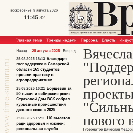
воскресенье, 9 августа 2026
11:45
:32
Главная тема
Тренды недели
Персона
Власть
Индус
Вячесла
Назад
25 августа 2025
Вперед
Благодаря
25.08.2025 18:13
"Подде
господдержке в Самарской
области 165 студентов
прошли практику в
региона
агропредприятиях
проекты
Борщевик за
25.08.2025 16:21
50 тысяч и сибирские реки:
Страховой Дом ВСК собрал
"Сильны
курьезные происшествия
дачного сезона 2025
нового 
110 вылетов
25.08.2025 15:11
ради здоровья и жизней:
региональная служба
Губернатор Вячеслав Федори