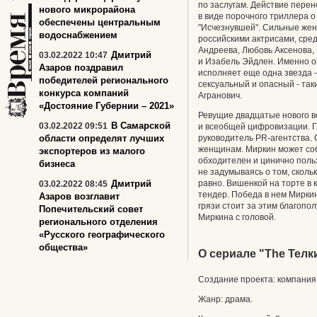
по заслугам. Действие перен
нового микрорайона
в виде порочного триллера о
обеспечены центральным
"Исчезнувшей". Сильные же
водоснабжением
российскими актрисами, сре
Андреева, Любовь Аксенова, 
Дмитрий
03.02.2022 10:47
и Изабель Эйдлен. Именно он
Азаров поздравил
исполняет еще одна звезда -
победителей регионального
сексуальный и опасный - та
конкурса компаний
Агранович.
«Достояние Губернии – 2021»
Ревущие двадцатые нового в
В Самарской
03.02.2022 09:51
и всеобщей цифровизации. 
области определят лучших
руководитель PR-агентства. 
женщинам. Миркин может соб
экспортеров из малого
обходителен и цинично польз
бизнеса
не задумываясь о том, скольк
Дмитрий
равно. Вишенкой на торте в
03.02.2022 08:45
тендер. Победа в нем Миркин
Азаров возглавит
грязи стоит за этим благопо
Попечительский совет
Миркина с головой.
регионального отделения
«Русского географического
общества»
О сериале "The Телки
Создание проекта: компания 
Жанр: драма.