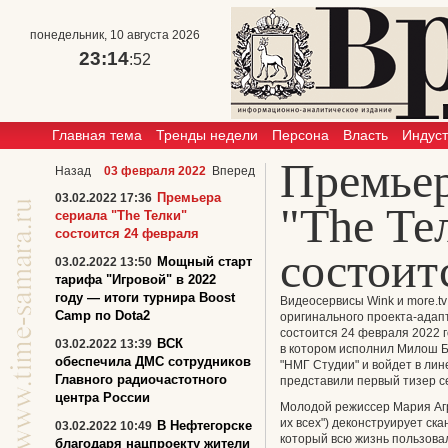
понедельник, 10 августа 2026
23:14
:52
Главная тема
Тренды недели
Персона
Власть
Индус
Премьер
Назад
03 февраля 2022
Вперед
Премьера
03.02.2022 17:36
"The Те
сериала "The Телки"
состоится 24 февраля
состоит
Мощный старт
03.02.2022 13:50
тарифа "Игровой" в 2022
году — итоги турнира Boost
Видеосервисы Wink и more.tv
Camp по Dota2
оригинального проекта-ада
состоится 24 февраля 2022 го
ВСК
03.02.2022 13:39
в котором исполнил Милош Б
обеспечила ДМС сотрудников
"НМГ Студии" и войдет в лине
Главного радиочастотного
представили
первый тизер с
центра России
Молодой режиссер Мария Агр
их всех") деконструирует ск
В Нефтегорске
03.02.2022 10:49
который всю жизнь пользова
благодаря нацпроекту жители