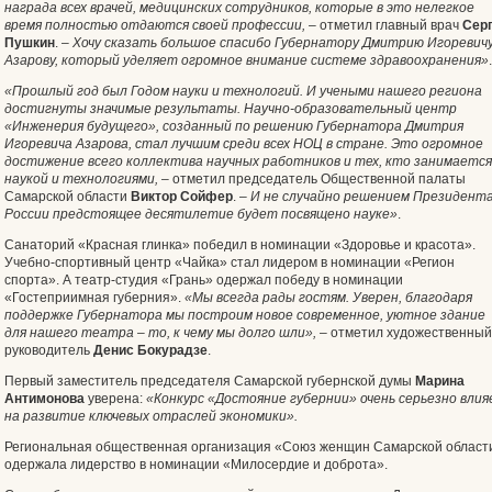
награда всех врачей, медицинских сотрудников, которые в это нелегкое
время полностью отдаются своей профессии,
– отметил главный врач
Сер
Пушкин
. –
Хочу сказать большое спасибо Губернатору Дмитрию Игоревич
Азарову, который уделяет огромное внимание системе здравоохранения»
.
«
Прошлый год был Годом науки и технологий. И учеными нашего региона
достигнуты значимые результаты. Научно-образовательный центр
«Инженерия будущего», созданный по решению Губернатора Дмитрия
Игоревича Азарова, стал лучшим среди всех НОЦ в стране. Это огромное
достижение всего коллектива научных работников и тех, кто занимается
наукой и технологиями,
– отметил председатель Общественной палаты
Самарской области
Виктор Сойфер
. –
И не случайно решением Президент
России предстоящее десятилетие будет посвящено науке»
.
Санаторий «Красная глинка» победил в номинации «Здоровье и красота».
Учебно-спортивный центр «Чайка» стал лидером в номинации «Регион
спорта». А театр-студия «Грань» одержал победу в номинации
«Гостеприимная губерния».
«Мы всегда рады гостям. Уверен, благодаря
поддержке Губернатора мы построим новое современное, уютное здание
для нашего театра – то, к чему мы долго шли»,
– отметил художественный
руководитель
Денис Бокурадзе
.
Первый заместитель председателя Самарской губернской думы
Марина
Антимонова
уверена:
«Конкурс «Достояние губернии»
очень серьезно вли
на развитие ключевых отраслей экономики».
Региональная общественная организация «Союз женщин Самарской област
одержала лидерство в номинации «Милосердие и доброта».