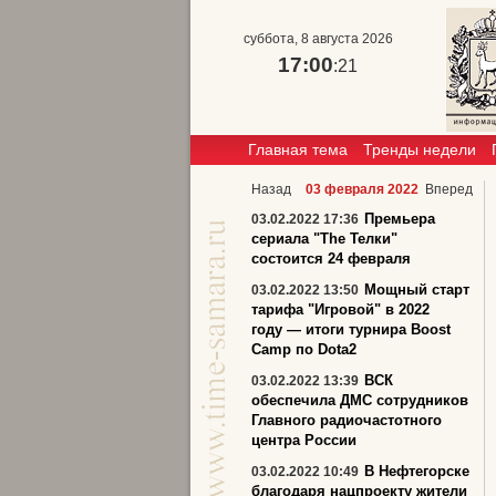
суббота, 8 августа 2026
17:00
:21
Главная тема
Тренды недели
Назад
03 февраля 2022
Вперед
Премьера
03.02.2022 17:36
сериала "The Телки"
состоится 24 февраля
Мощный старт
03.02.2022 13:50
тарифа "Игровой" в 2022
году — итоги турнира Boost
Camp по Dota2
ВСК
03.02.2022 13:39
обеспечила ДМС сотрудников
Главного радиочастотного
центра России
В Нефтегорске
03.02.2022 10:49
благодаря нацпроекту жители