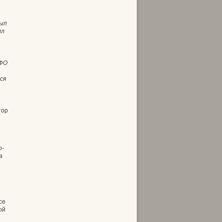
был
ыл
ПФО
ся
тор
о-
а
се
ой