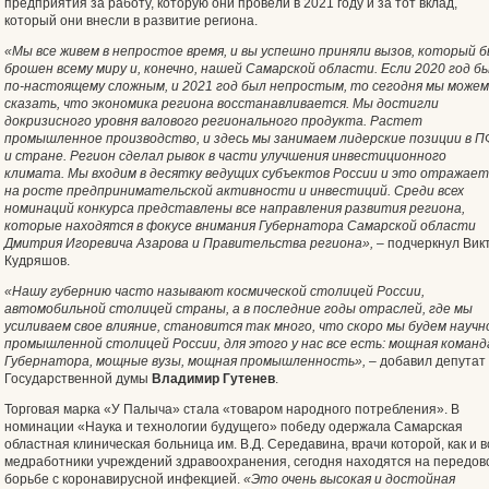
предприятия за работу, которую они провели в 2021 году и за тот вклад,
который они внесли в развитие региона.
«
Мы все живем в непростое время, и вы успешно приняли вызов, который 
брошен всему миру и, конечно, нашей Самарской области. Если 2020 год б
по-настоящему сложным, и 2021 год был непростым, то сегодня мы можем
сказать, что экономика региона восстанавливается. Мы достигли
докризисного уровня валового регионального продукта. Растет
промышленное производство, и здесь мы занимаем лидерские позиции в 
и стране. Регион сделал рывок в части улучшения инвестиционного
климата. Мы входим в десятку ведущих субъектов России и это отражает
на росте предпринимательской активности и инвестиций. Среди всех
номинаций конкурса представлены все направления развития региона,
которые находятся в фокусе внимания Губернатора Самарской области
Дмитрия Игоревича Азарова и Правительства региона
»,
– подчеркнул Вик
Кудряшов.
«
Нашу губернию часто называют космической столицей России,
автомобильной столицей страны, а в последние годы отраслей, где мы
усиливаем свое влияние, становится так много, что скоро мы будем научн
промышленной столицей России, для этого у нас все есть: мощная команд
Губернатора, мощные вузы, мощная промышленность»,
– добавил депутат
Государственной думы
Владимир Гутенев
.
Торговая марка «У Палыча» стала «товаром народного потребления». В
номинации «Наука и технологии будущего» победу одержала Самарская
областная клиническая больница им. В.Д. Середавина, врачи которой, как и в
медработники учреждений здравоохранения, сегодня находятся на передов
борьбе с коронавирусной инфекцией.
«Это очень высокая и достойная