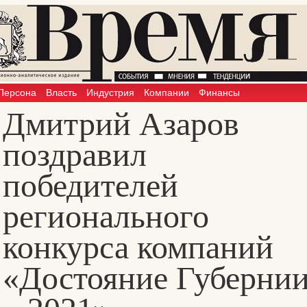
Персона
Власть
Индустрия
Компании
Финансы
Дмитрий Азаров
поздравил
победителей
регионального
конкурса компаний
«Достояние Губерни