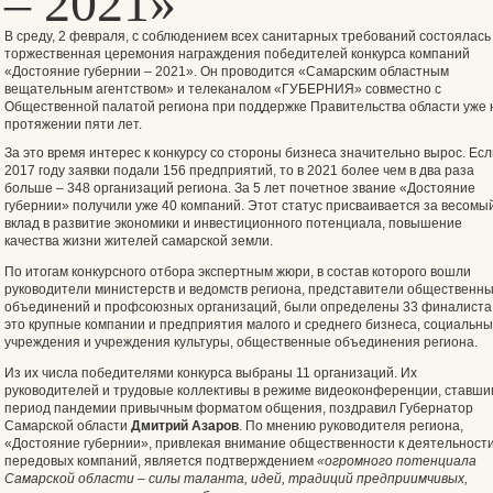
– 2021»
В среду, 2 февраля, с соблюдением всех санитарных требований состоялась
торжественная церемония награждения победителей конкурса компаний
«Достояние губернии – 2021». Он проводится «Самарским областным
вещательным агентством» и телеканалом «ГУБЕРНИЯ» совместно с
Общественной палатой региона при поддержке Правительства области уже 
протяжении пяти лет.
За это время интерес к конкурсу со стороны бизнеса значительно вырос. Есл
2017 году заявки подали 156 предприятий, то в 2021 более чем в два раза
больше – 348 организаций региона. За 5 лет почетное звание «Достояние
губернии» получили уже 40 компаний. Этот статус присваивается за весомы
вклад в развитие экономики и инвестиционного потенциала, повышение
качества жизни жителей самарской земли.
По итогам конкурсного отбора экспертным жюри, в состав которого вошли
руководители министерств и ведомств региона, представители общественн
объединений и профсоюзных организаций, были определены 33 финалиста
это крупные компании и предприятия малого и среднего бизнеса, социальн
учреждения и учреждения культуры, общественные объединения региона.
Из их числа победителями конкурса выбраны 11 организаций. Их
руководителей и трудовые коллективы в режиме видеоконференции, ставши
период пандемии привычным форматом общения, поздравил Губернатор
Самарской области
Дмитрий Азаров
. По мнению руководителя региона,
«Достояние губернии», привлекая внимание общественности к деятельност
передовых компаний, является подтверждением
«огромного потенциала
Самарской области – силы таланта, идей, традиций предприимчивых,