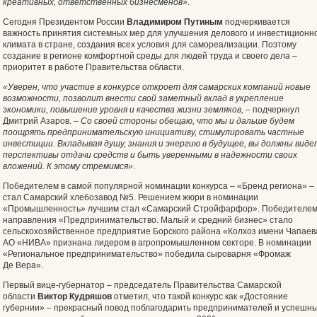
креативных, ответственных бизнесменов»
.
Сегодня Президентом России
Владимиром Путиным
подчеркивается
важность принятия системных мер для улучшения делового и инвестиционн
климата в стране, создания всех условия для самореализации. Поэтому
создание в регионе комфортной среды для людей труда и своего дела –
приоритет в работе Правительства области.
«Уверен, что участие в конкурсе откроет для самарских компаний новые
возможности, позволит внести свой заметный вклад в укрепление
экономики, повышение уровня и качества жизни земляков,
– подчеркнул
Дмитрий Азаров. –
Со своей стороны обещаю, что мы и дальше будем
поощрять предпринимательскую инициативу, стимулировать частные
инвестиции. Вкладывая душу, знания и энергию в будущее, вы должны виде
перспективы отдачи средств и быть уверенными в надежности своих
вложений. К этому стремимся»
.
Победителем в самой популярной номинации конкурса – «Бренд региона» –
стал Самарский хлебозавод №5. Решением жюри в номинации
«Промышленность» лучшим стал «Самарский Стройфарфор». Победителе
направления «Предпринимательство. Малый и средний бизнес» стало
сельскохозяйственное предприятие Борского района «Колхоз имени Чапаев
АО «НИВА» признана лидером в агропромышленном секторе. В номинации
«Региональное предпринимательство» победила сыроварня «Фромаж
Де Вера».
Первый вице-губернатор – председатель Правительства Самарской
области
Виктор Кудряшов
отметил, что такой конкурс как «Достояние
губернии» – прекрасный повод поблагодарить предпринимателей и успешн