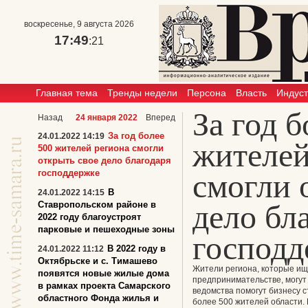
воскресенье, 9 августа 2026
17:49
:21
Главная тема
Тренды недели
Персона
Власть
Индус
За год б
Назад
24 января 2022
Вперед
За год более
24.01.2022 14:19
жителей
500 жителей региона смогли
открыть свое дело благодаря
господдержке
смогли 
В
24.01.2022 14:15
дело бл
Ставропольском районе в
2022 году благоустроят
парковые и пешеходные зоны
господд
В 2022 году в
24.01.2022 11:12
Октябрьске и с. Тимашево
Жители региона, которые ищ
появятся новые жилые дома
предпринимательстве, могут
в рамках проекта Самарского
ведомства помогут бизнесу с
областного Фонда жилья и
более 500 жителей области. 