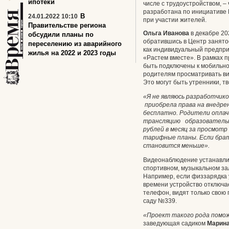
ипотеки
числе с трудоустройством, –
разработана по инициативе
В
24.01.2022 10:10
при участии жителей.
Правительстве региона
Ольга Иванова
в декабре 2
обсудили планы по
обратившись в Центр занято
переселению из аварийного
как индивидуальный предпри
жилья на 2022 и 2023 годы
«Растем вместе». В рамках 
быть подключены к мобильно
родителям просматривать ви
Это могут быть утренники, т
«Я не являюсь разработчик
приобрела права на внедре
бесплатно. Родители оплач
трансляцию образовательно
рублей в месяц за просмот
тарифные планы. Если брать
становится меньше».
Видеонаблюдение устанавлив
спортивном, музыкальном за
Например, если физзарядка у
времени устройство отключа
телефон, видят только свою 
саду №339.
«Проект такого рода помо
заведующая садиком
Марина