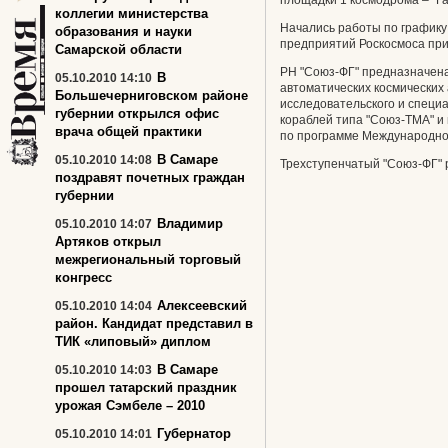
площадки 1 космодрома – "Га
коллегии министерства
Начались работы по графику
образования и науки
предприятий Роскосмоса прис
Самарской области
РН "Союз-ФГ" предназначена
В
05.10.2010 14:10
автоматических космических 
Большечерниговском районе
исследовательского и специ
губернии открылся офис
кораблей типа "Союз-ТМА" и 
врача общей практики
по программе Международной
В Самаре
05.10.2010 14:08
Трехступенчатый "Союз-ФГ" 
поздравят почетных граждан
губернии
Владимир
05.10.2010 14:07
Артяков открыл
межрегиональный торговый
конгресс
Алексеевский
05.10.2010 14:04
район. Кандидат представил в
ТИК «липовый» диплом
В Самаре
05.10.2010 14:03
прошел татарский праздник
урожая Сэмбеле – 2010
Губернатор
05.10.2010 14:01