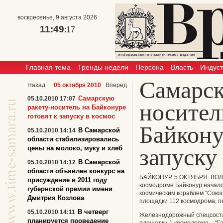
воскресенье, 9 августа 2026
11:49
:18
Главная тема
Тренды недели
Персона
Власть
Индус
Самарск
Назад
05 октября 2010
Вперед
Самарскую
05.10.2010 17:07
носител
ракету-носитель на Байконуре
готовят к запуску в космос
Байкону
В Самарской
05.10.2010 14:14
области стабилизировались
запуску
цены на молоко, муку и хлеб
В Самарской
05.10.2010 14:12
области объявлен конкурс на
БАЙКОНУР. 5 ОКТЯБРЯ. ВОЛГА
присуждение в 2011 году
космодроме Байконур началс
губернской премии имени
космическим кораблем "Союз
Дмитрия Козлова
площадки 112 космодрома, п
В четверг
05.10.2010 14:11
Железнодорожный спецсостав
планируется проведение