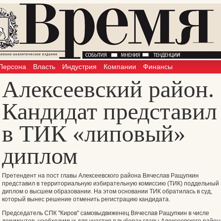
Персона
Власть
Индустрия
Компании
Финансы
Алексеевский район.
Кандидат представил
в ТИК «липовый»
диплом
Претендент на пост главы Алексеевского района Вячеслав Ращупкин
представил в территориальную избирательную комиссию (ТИК) поддельный
диплом о высшем образовании. На этом основании ТИК обратилась в суд,
который вынес решение отменить регистрацию кандидата.
Председатель СПК "Киров" самовыдвиженец Вячеслав Ращупкин в числе