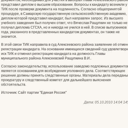
документов, необходимых для участия в выборах главы Алексеевского район
представил диплом о высшем образовании. Вопросы к кандидату возникли у
ТИК после проверки документа на подлинность. Согласно общепринятой
процедуре, в Самарскую государственную сельскохозяйственную академию,
диплом которой представил кандидат, был направлен запрос. Из высшего
учебного заведения был получен ответ, что Вячеслав Ращупкин не только не
получал диплома СГСХА, но и никогда не учился в ней. В списке выпускников
года, указанного в представленных кандидатом документах, он также не
значится.
В этой связи ТИК направила в суд Алексеевского района заявление об отмен
регистрации кандидата. На основании имеющихся сведений суд удовлетвор
иск ТИК и отменил регистрацию кандидата на должность Главы
муниципального района Алексеевский Ращупкина В.И..
Согласно законодательству, использование заведомо подложных документо
является основанием для возбуждения уголовного дела. Соответствующее
решение должны принять следственные органы. Материалы дела переданы
прокуратуру и следственный комитет для дальнейшего выяснения
обстоятельств.
Источник: Сайт партии "Единая Россия"
Дата:
05.10.2010 14:04
14