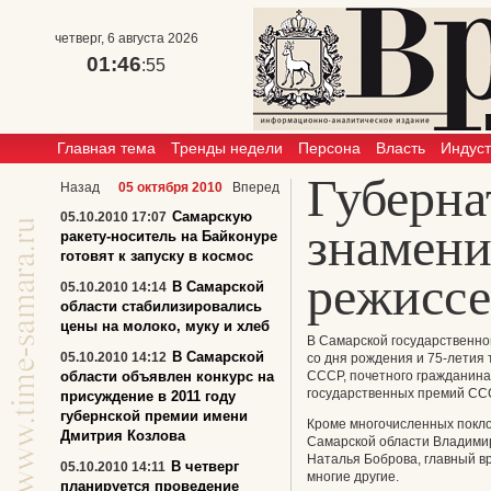
четверг, 6 августа 2026
01:46
:56
Главная тема
Тренды недели
Персона
Власть
Индус
Губерна
Назад
05 октября 2010
Вперед
Самарскую
05.10.2010 17:07
знамени
ракету-носитель на Байконуре
готовят к запуску в космос
режиссе
В Самарской
05.10.2010 14:14
области стабилизировались
цены на молоко, муку и хлеб
В Самарской государственн
В Самарской
05.10.2010 14:12
со дня рождения и 75-летия
области объявлен конкурс на
СССР, почетного гражданина 
государственных премий СС
присуждение в 2011 году
губернской премии имени
Кроме многочисленных покло
Дмитрия Козлова
Самарской области Владимир
Наталья Боброва, главный в
В четверг
05.10.2010 14:11
многие другие.
планируется проведение