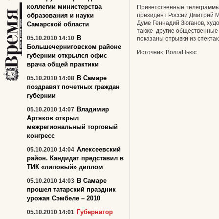
коллегии министерства
Приветственные телеграммы 
образования и науки
президент России Дмитрий М
Думе Геннадий Зюганов, худ
Самарской области
также другие общественные 
В
05.10.2010 14:10
показаны отрывки из спекта
Большечерниговском районе
Источник: ВолгаНьюс
губернии открылся офис
врача общей практики
В Самаре
05.10.2010 14:08
поздравят почетных граждан
губернии
Владимир
05.10.2010 14:07
Артяков открыл
межрегиональный торговый
конгресс
Алексеевский
05.10.2010 14:04
район. Кандидат представил в
ТИК «липовый» диплом
В Самаре
05.10.2010 14:03
прошел татарский праздник
урожая Сэмбеле – 2010
Губернатор
05.10.2010 14:01