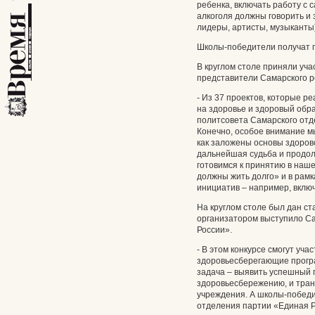
ребенка, включать работу с с
алкоголя должны говорить и
лидеры, артисты, музыканты)
Школы-победители получат 
В круглом столе приняли уча
представители Самарского р
- Из 37 проектов, которые р
на здоровье и здоровый обра
политсовета Самарского отд
Конечно, особое внимание мы
как заложены основы здорово
дальнейшая судьба и продол
готовимся к принятию в наш
должны жить долго» и в рамк
инициатив – например, вклю
На круглом столе был дан ст
организатором выступило С
России».
- В этом конкурсе смогут уч
здоровьесберегающие програ
задача – выявить успешный 
здоровьесбережению, и тран
учреждения. А школы-победи
отделения партии «Единая Р