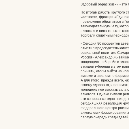
Здоровый образ жизни - это
По итогам работы круглого с
частности, фракции «Единая
предложено обратиться в Го
законодательную базу, кото
алкоголя и пива только в с
торговли спиртным периодом 
- Сегодня 80 процентов дете
отметил председатель комит
социальной политике Самарс
Россия» Александр Живайкин
концепцию по борьбе с алког
в нашей губернии в этом нап
принять, чтобы выйти на но
змием» и в целом по формир
А для этого, прежде всего, 
своему здоровью, и понимать
молодежь уже высказывала 
алкоголя. Однако силами рег
эти вопросы сегодня находя
сегодняшняя резолюция кругл
федерального центра расшир
алкоголем и формирования з
первую очередь среди детей