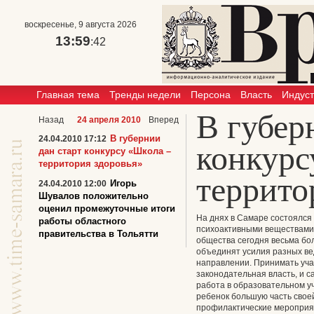
воскресенье, 9 августа 2026
13:59
:42
Главная тема
Тренды недели
Персона
Власть
Индус
В губер
Назад
24 апреля 2010
Вперед
В губернии
24.04.2010 17:12
конкурс
дан старт конкурсу «Школа –
территория здоровья»
террито
Игорь
24.04.2010 12:00
Шувалов положительно
оценил промежуточные итоги
На днях в Самаре состоялся
работы областного
психоактивными веществами 
правительства в Тольятти
общества сегодня весьма б
объединят усилия разных вед
направлении. Принимать уча
законодательная власть, и с
работа в образовательном у
ребенок большую часть свое
профилактические мероприя