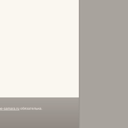
me-samara.ru
обязательна.