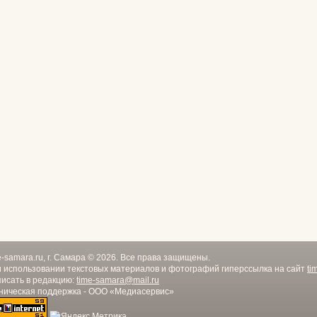
e-samara.ru, г. Самара © 2026. Все права защищены.
 использовании текстовых материалов и фотографий гиперссылка на сайт
ti
исать в редакцию:
time-samara@mail.ru
ническая поддержка - ООО «Медиасервис»