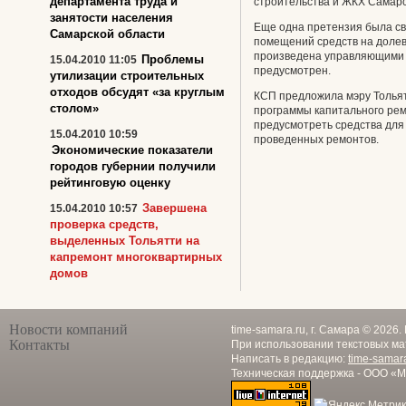
департамента труда и
строительства и ЖКХ Самарск
занятости населения
Еще одна претензия была свя
Самарской области
помещений средств на доле
произведена управляющими 
Проблемы
15.04.2010 11:05
предусмотрен.
утилизации строительных
отходов обсудят «за круглым
КСП предложила мэру Тольят
столом»
программы капитального рем
предусмотреть средства для
15.04.2010 10:59
проведенных ремонтов.
Экономические показатели
городов губернии получили
рейтинговую оценку
Завершена
15.04.2010 10:57
проверка средств,
выделенных Тольятти на
капремонт многоквартирных
домов
Новости компаний
time-samara.ru, г. Самара © 2026
Контакты
При использовании текстовых ма
Написать в редакцию:
time-samar
Техническая поддержка - ООО «