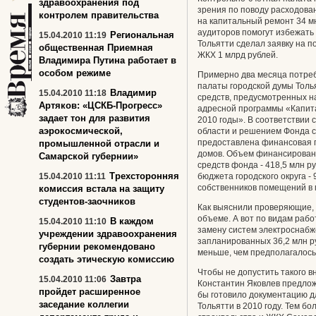
здравоохранения под
зрения по поводу расходован
контролем правительства
на капитальный ремонт 34 м
аудиторов помогут избежать 
Региональная
15.04.2010 11:19
Тольятти сделал заявку на 
общественная Приемная
ЖКХ 1 млрд рублей.
Владимира Путина работает в
особом режиме
Примерно два месяца потре
палаты городской думы Толь
Владимир
15.04.2010 11:18
средств, предусмотренных н
Артяков: «ЦСКБ-Прогресс»
адресной программы «Капит
задает тон для развития
2010 годы». В соответствии
аэрокосмической,
области и решением Фонда 
предоставлена финансовая 
промышленной отрасли и
домов. Объем финансирования
Самарской губернии»
средств фонда - 418,5 млн ру
Трехсторонняя
15.04.2010 11:11
бюджета городского округа -
собственников помещений в 
комиссия встала на защиту
студентов-заочников
Как выяснили проверяющие, 
объеме. А вот по видам рабо
В каждом
15.04.2010 11:10
замену систем электроснабж
учреждении здравоохранения
запланированных 36,2 млн ру
губернии рекомендовано
меньше, чем предполагалось
создать этическую комиссию
Чтобы не допустить такого в
Завтра
15.04.2010 11:06
Константин Яковлев предлож
пройдет расширенное
бы готовило документацию д
заседание коллегии
Тольятти в 2010 году. Тем бо