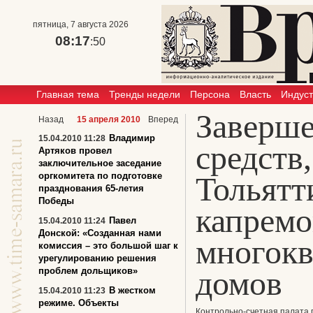
пятница, 7 августа 2026
08:17
:50
Главная тема
Тренды недели
Персона
Власть
Индус
Заверше
Назад
15 апреля 2010
Вперед
Владимир
15.04.2010 11:28
средств
Артяков провел
заключительное заседание
оргкомитета по подготовке
Тольятт
празднования 65-летия
Победы
капремо
Павел
15.04.2010 11:24
Донской: «Созданная нами
многок
комиссия – это большой шаг к
урегулированию решения
домов
проблем дольщиков»
В жестком
15.04.2010 11:23
режиме. Объекты
Контрольно-счетная палата 