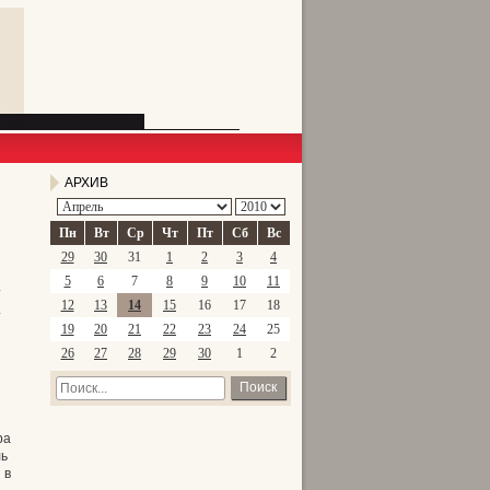
АРХИВ
Пн
Вт
Ср
Чт
Пт
Сб
Вс
29
30
31
1
2
3
4
я
5
6
7
8
9
10
11
12
13
14
15
16
17
18
19
20
21
22
23
24
25
26
27
28
29
30
1
2
Поиск
ра
ль
 в