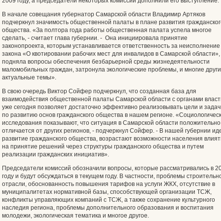
2009 году, а председатели некоторых комиссий дополнили его выступление.
В начале совещания губернатор Самарской области Владимир Артяков
подчеркнул значимость общественной палаты в плане развития гражданског
общества. «За полтора года работы общественная палата успела многое
сделать, - считает глава губернии. - Она инициировала принятие
законопроекта, которым устанавливается ответственность за неисполнение
закона «О квотировании рабочих мест для инвалидов в Самарской области»,
подняла вопросы обеспечения безбарьерной среды жизнедеятельности
маломобильных граждан, затронула экологические проблемы, и многие друг
актуальные темы».
В свою очередь Виктор Сойфер подчеркнул, что созданная база для
взаимодействия общественной палаты Самарской области с органами власт
уже сегодня позволяет достаточно эффективно реализовывать цели и задач
по развитию основ гражданского общества в нашем регионе. «Социологичес
исследования показывают, что ситуация в Самарской области положительно
отличается от других регионов, - подчеркнул Сойфер. - В нашей губернии ид
развитие гражданского общества, возрастают возможности населения влият
на принятие решений через структуры гражданского общества и путем
реализации гражданских инициатив».
Председатели комиссий обозначили вопросы, которые рассматривались в 2
году и будут обсуждаться в текущем году. В частности, проблемы строительн
отрасли, обоснованность повышения тарифов на услуги ЖКХ, отсутствие в
муниципалитетах нормативной базы, способствующей организации ТСЖ,
конфликты управляющих компаний с ТСЖ, а также сохранение культурного
наследия региона, проблемы дополнительного образования и воспитания
молодежи, экологическая тематика и многое другое.