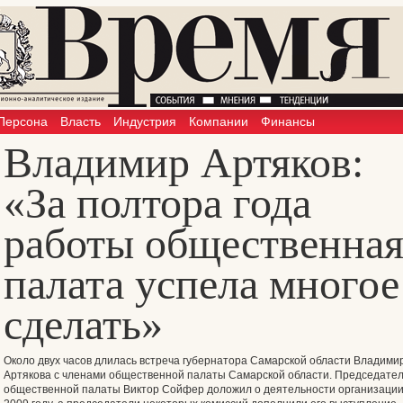
Персона
Власть
Индустрия
Компании
Финансы
Владимир Артяков:
«За полтора года
работы общественна
палата успела многое
сделать»
Около двух часов длилась встреча губернатора Самарской области Владими
Артякова с членами общественной палаты Самарской области. Председате
общественной палаты Виктор Сойфер доложил о деятельности организации