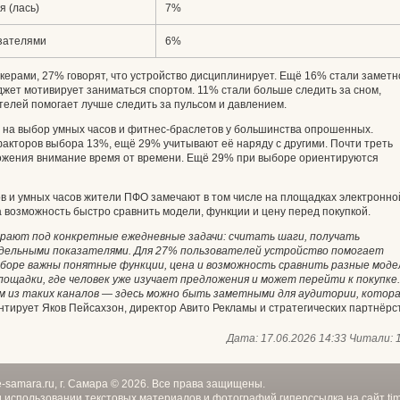
я (лась)
7%
азателями
6%
екерами, 27% говорят, что устройство дисциплинирует. Ещё 16% стали заметн
аджет мотивирует заниматься спортом. 11% стали больше следить за сном,
ателей помогает лучше следить за пульсом и давлением.
т на выбор умных часов и фитнес-браслетов у большинства опрошенных.
акторов выбора 13%, ещё 29% учитывают её наряду с другими. Почти треть
ожения внимание время от времени. Ещё 29% при выборе ориентируются
в и умных часов жители ПФО замечают в том числе на площадках электронно
а возможность быстро сравнить модели, функции и цену перед покупкой.
рают под конкретные ежедневные задачи: считать шаги, получать
отдельными показателями. Для 27% пользователей устройство помогает
ыборе важны понятные функции, цена и возможность сравнить разные моде
лощадки, где человек уже изучает предложения и может перейти к покупке.
м из таких каналов — здесь можно быть заметными для аудитории, котор
тирует Яков Пейсахзон, директор Авито Рекламы и стратегических партнёрст
Дата: 17.06.2026 14:33
Читали:
e-samara.ru, г. Самара © 2026. Все права защищены.
 использовании текстовых материалов и фотографий гиперссылка на сайт
ti