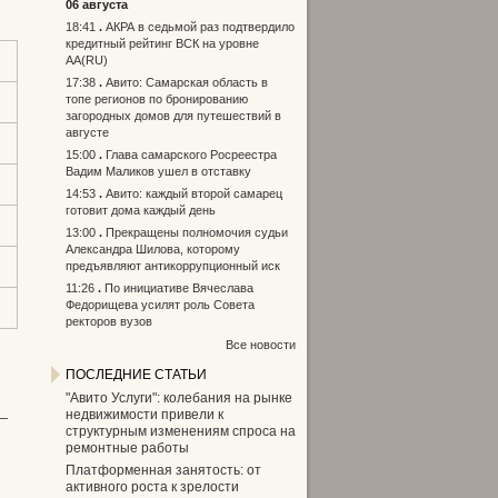
06 августа
18:41
АКРА в седьмой раз подтвердило
кредитный рейтинг ВСК на уровне
АА(RU)
17:38
Авито: Самарская область в
топе регионов по бронированию
загородных домов для путешествий в
августе
15:00
Глава самарского Росреестра
Вадим Маликов ушел в отставку
14:53
Авито: каждый второй самарец
готовит дома каждый день
13:00
Прекращены полномочия судьи
Александра Шилова, которому
предъявляют антикоррупционный иск
11:26
По инициативе Вячеслава
Федорищева усилят роль Совета
ректоров вузов
Все новости
ПОСЛЕДНИЕ СТАТЬИ
"Авито Услуги": колебания на рынке
недвижимости привели к
 —
структурным изменениям спроса на
ремонтные работы
Платформенная занятость: от
активного роста к зрелости