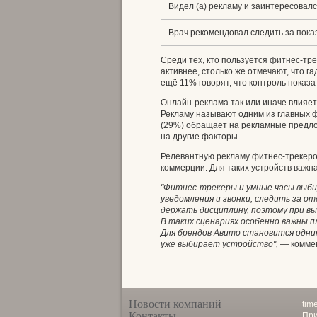
Видел (а) рекламу и заинтересовалс
Врач рекомендовал следить за пок
Среди тех, кто пользуется фитнес-тр
активнее, столько же отмечают, что г
ещё 11% говорят, что контроль показ
Онлайн-реклама так или иначе влияе
Рекламу называют одним из главных ф
(29%) обращает на рекламные предл
на другие факторы.
Релевантную рекламу фитнес-трекеро
коммерции. Для таких устройств важн
"Фитнес-трекеры и умные часы выби
уведомления и звонки, следить за 
держать дисциплину, поэтому при в
В таких сценариях особенно важны п
Для брендов Авито становится одни
уже выбирает устройство",
— коммен
Новости компаний
tim
Контакты
При