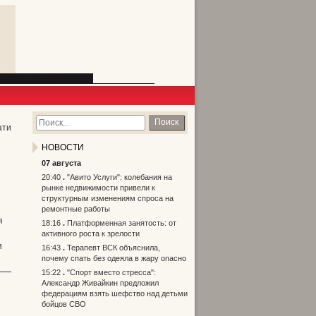
Поиск
ати
НОВОСТИ
07 августа
20:40
"Авито Услуги": колебания на
рынке недвижимости привели к
структурным изменениям спроса на
ремонтные работы
я
18:16
Платформенная занятость: от
активного роста к зрелости
и
16:43
Терапевт ВСК объяснила,
почему спать без одеяла в жару опасно
15:22
"Спорт вместо стресса":
Александр Живайкин предложил
федерациям взять шефство над детьми
бойцов СВО