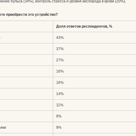
ние пульса (34%), контроль стресса и уровня кислорода в крови (20%),
ете приобрести это устройство?
Доля ответов респондентов, %
ю
43%
37%
27%
16%
16%
14%
11%
9%
ники
9%