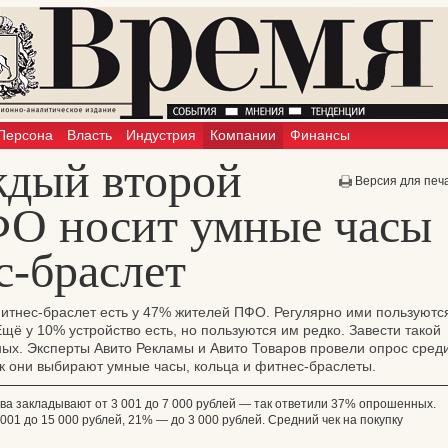
Персона
Власть
Индустрия
Компании
Финансы
ждый второй
Версия для печ
О носит умные часы
с-браслет
итнес-браслет есть у 47% жителей ПФО. Регулярно ими пользуютс
ё у 10% устройство есть, но пользуются им редко. Завести такой
ых. Эксперты Авито Рекламы и Авито Товаров провели опрос сред
как они выбирают умные часы, кольца и фитнес-браслеты.
ства закладывают от 3 001 до 7 000 рублей — так ответили 37% опрошенных.
01 до 15 000 рублей, 21% — до 3 000 рублей. Средний чек на покупку