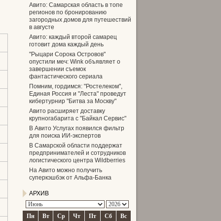
Авито: Самарская область в топе
регионов по бронированию
загородных домов для путешествий
в августе
Авито: каждый второй самарец
готовит дома каждый день
"Рыцари Сорока Островов"
опустили меч: Wink объявляет о
завершении съемок
фантастического сериала
Помним, гордимся: "Ростелеком",
Единая Россия и "Леста" проведут
кибертурнир "Битва за Москву"
Авито расширяет доставку
крупногабарита с "Байкал Сервис"
В Авито Услугах появился фильтр
для поиска ИИ-экспертов
В Самарской области поддержат
предпринимателей и сотрудников
логистического центра Wildberries
На Авито можно получить
суперкэшбэк от Альфа-Банка
АРХИВ
Пн
Вт
Ср
Чт
Пт
Сб
Вс