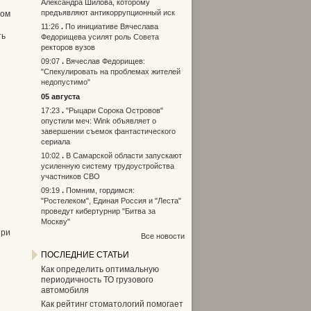
Александра Шилова, которому
предъявляют антикоррупционный иск
гом
11:26
По инициативе Вячеслава
ть
Федорищева усилят роль Совета
ректоров вузов
09:07
Вячеслав Федорищев:
"Спекулировать на проблемах жителей
недопустимо"
05 августа
17:23
"Рыцари Сорока Островов"
опустили меч: Wink объявляет о
завершении съемок фантастического
сериала
10:02
В Самарской области запускают
усиленную систему трудоустройства
участников СВО
09:19
Помним, гордимся:
"Ростелеком", Единая Россия и "Леста"
проведут кибертурнир "Битва за
Москву"
При
Все новости
ПОСЛЕДНИЕ СТАТЬИ
Как определить оптимальную
периодичность ТО грузового
автомобиля
Как рейтинг стоматологий помогает