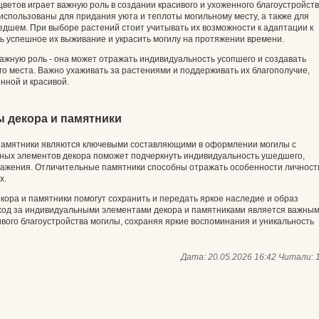
ветов играет важную роль в создании красивого и ухоженного благоустройст
 использованы для придания уюта и теплоты могильному месту, а также для
дшем. При выборе растений стоит учитывать их возможности к адаптации к
ь успешное их выживание и украсить могилу на протяжении времени.
важную роль - она может отражать индивидуальность усопшего и создавать
о места. Важно ухаживать за растениями и поддерживать их благополучие,
нной и красивой.
 декора и памятники
памятники являются ключевыми составляющими в оформлении могилы с
ьных элементов декора поможет подчеркнуть индивидуальность ушедшего,
важения. Отличительные памятники способны отражать особенности личност
х.
ора и памятники помогут сохранить и передать яркое наследие и образ
 Уход за индивидуальными элементами декора и памятниками является важны
ивого благоустройства могилы, сохраняя яркие воспоминания и уникальность
Дата: 20.05.2026 16:42
Читали: