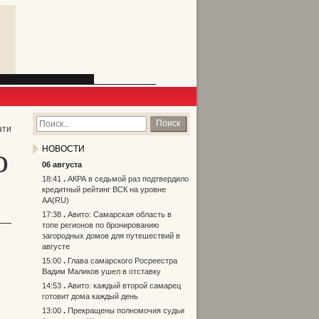
Поиск
ати
о
НОВОСТИ
06 августа
18:41
АКРА в седьмой раз подтвердило
кредитный рейтинг ВСК на уровне
АА(RU)
17:38
Авито: Самарская область в
топе регионов по бронированию
загородных домов для путешествий в
августе
15:00
Глава самарского Росреестра
Вадим Маликов ушел в отставку
14:53
Авито: каждый второй самарец
готовит дома каждый день
13:00
Прекращены полномочия судьи