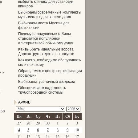
выбрать клинику для установки
ва
виниров
Выбираем современные комплекты
мультисплит для вашего дома
Выбираем места Москвы для
фотосессии
Почему пародушевые кабины
становятся популярной
альтернативой обычному душу
Как выбрать идеальные ворота
Дорхан: руководство по покупке
Как часто необходимо обслуживать
сплит-систему
Обращаемся в центр сертификации
и и
продукции
Выбираем гусеничный вездеход
Обеспечиваем надежность
м
трубопроводной системы
АРХИВ
168
Пн
Вт
Ср
Чт
Пт
Сб
Вс
27
28
29
30
1
2
3
4
5
6
7
8
9
10
11
12
13
14
15
16
17