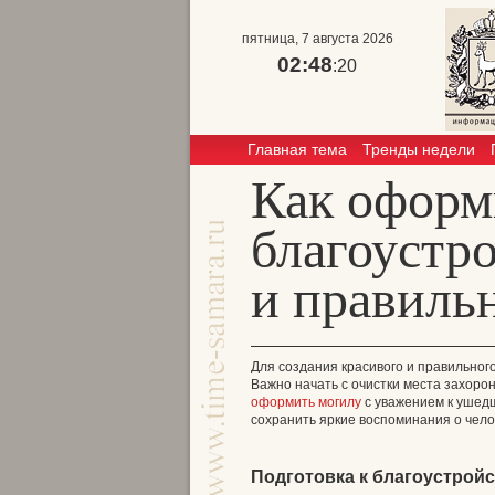
пятница, 7 августа 2026
02:48
:20
Главная тема
Тренды недели
Как оформ
благоустр
и правиль
Для создания красивого и правильног
Важно начать с очистки места захоро
оформить могилу
с уважением к ушедш
сохранить яркие воспоминания о челов
Подготовка к благоустрой