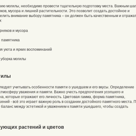
ению могилы, необходимо провести тщательную подготовку места. Важным ша
яков, мусора и лишней растительности. Это позволит создать достойное и
делить внимание выбору памятника – он должен быть качественным и отража
:
рняков и мусора
о памятника
ля уюта и ярких воспоминаний
 уборка могилы
гилы
ледует учитывать особенности памяти о ушедшем и его вкусы. Определение
атмосферу уважения и памяти. Важно учесть предпочтения усопшего и
на, которые отражают его личность. Цветовая гамма, форма памятника,
ний - всё это играет важную роль в создании достойного памятного места. 
баланс между эстетикой и уважением к памяти ушедшего, чтобы создать
ующих растений и цветов