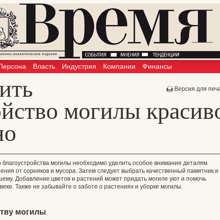
Персона
Власть
Индустрия
Компании
Финансы
ить
Версия для печ
ойство могилы красив
но
о благоустройства могилы необходимо уделить особое внимание деталям.
нения от сорняков и мусора. Затем следует выбрать качественный памятник и
ему. Добавление цветов и растений может придать могиле уют и помочь
еке. Также не забывайте о заботе о растениях и уборке могилы.
ству могилы