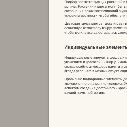
Подбор соответствующих растений и ц
могилы. Растения и цветы могут быть
сохранения ярких воспоминаний о уше
условиям местности, чтобы обеспечит
Цветовая гамма цветов также играет 
особенную атмосферу вокруг памятног
чтобы могила всегда оставалась ухоже
Индивидуальные элементы
Индивидуальные элементы декора и 
уважением и красотой. Выбор уникал
создав особую атмосферу памяти и у
вклада усопшего в жизнь и окружающи
Правильно подобранные элементы дек
увековеченного на могиле человека.
аспектом создания достойного и крас
каждой памятной могилы.