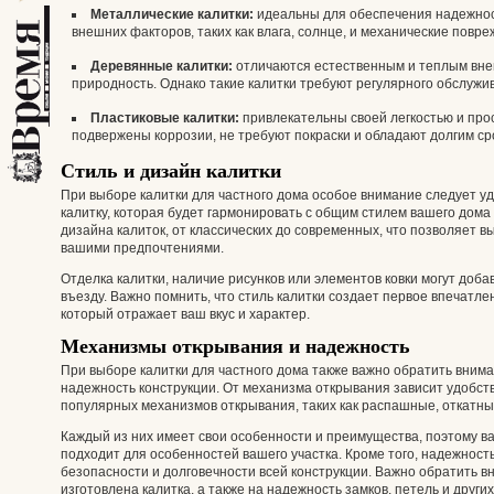
Металлические калитки:
идеальны для обеспечения надежност
внешних факторов, таких как влага, солнце, и механические повре
Деревянные калитки:
отличаются естественным и теплым вне
природность. Однако такие калитки требуют регулярного обслужив
Пластиковые калитки:
привлекательны своей легкостью и прос
подвержены коррозии, не требуют покраски и обладают долгим ср
Стиль и дизайн калитки
При выборе калитки для частного дома особое внимание следует уд
калитку, которая будет гармонировать с общим стилем вашего дома
дизайна калиток, от классических до современных, что позволяет в
вашими предпочтениями.
Отделка калитки, наличие рисунков или элементов ковки могут доб
въезду. Важно помнить, что стиль калитки создает первое впечатл
который отражает ваш вкус и характер.
Механизмы открывания и надежность
При выборе калитки для частного дома также важно обратить вни
надежность конструкции. От механизма открывания зависит удобст
популярных механизмов открывания, таких как распашные, откатны
Каждый из них имеет свои особенности и преимущества, поэтому ва
подходит для особенностей вашего участка. Кроме того, надежност
безопасности и долговечности всей конструкции. Важно обратить в
изготовлена калитка, а также на надежность замков, петель и други