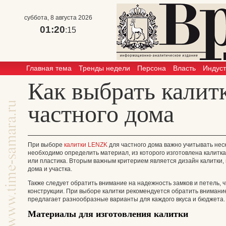
суббота, 8 августа 2026
01:20
:15
Главная тема
Тренды недели
Персона
Власть
Индус
Как выбрать калит
частного дома
При выборе
калитки LENZK
для частного дома важно учитывать неск
необходимо определить материал, из которого изготовлена калитка
или пластика. Вторым важным критерием является дизайн калитки,
дома и участка.
Также следует обратить внимание на надежность замков и петель, 
конструкции. При выборе калитки рекомендуется обратить внимани
предлагает разнообразные варианты для каждого вкуса и бюджета.
Материалы для изготовления калитки