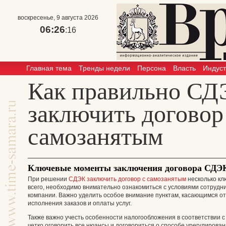
воскресенье, 9 августа 2026
06:26
:16
Главная тема
Тренды недели
Персона
Власть
Индус
Как правильно С
заключить договор
самозанятым
Ключевые моменты заключения договора СДЭК
При решении
СДЭК заключить договор с самозанятым
несколько кл
всего, необходимо внимательно ознакомиться с условиями сотруд
компании. Важно уделить особое внимание пунктам, касающимся от
исполнения заказов и оплаты услуг.
Также важно учесть особенности налогообложения в соответствии с
четко оговорить все нюансы и договориться о способе урегулирова