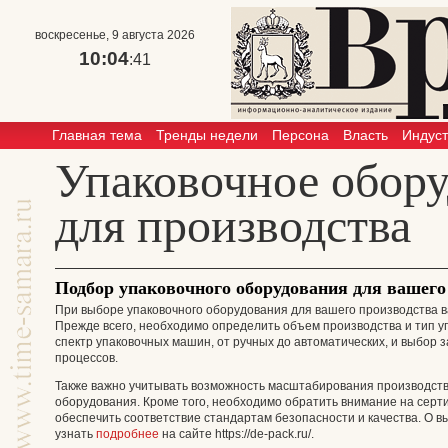
воскресенье, 9 августа 2026
10:04
:41
Главная тема
Тренды недели
Персона
Власть
Индус
Упаковочное обор
для производства
Подбор упаковочного оборудования для вашего
При выборе упаковочного оборудования для вашего производства в
Прежде всего, необходимо определить объем производства и тип у
спектр упаковочных машин, от ручных до автоматических, и выбор 
процессов.
Также важно учитывать возможность масштабирования производств
оборудования. Кроме того, необходимо обратить внимание на серт
обеспечить соответствие стандартам безопасности и качества. О 
узнать
подробнее
на сайте https://de-pack.ru/.