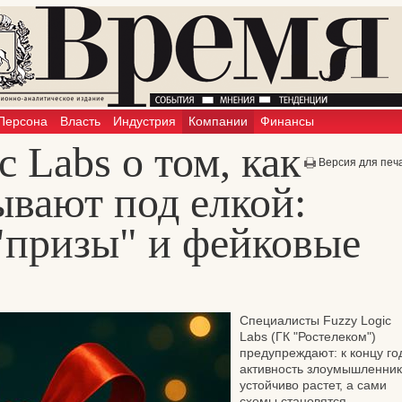
Персона
Власть
Индустрия
Компании
Финансы
c Labs о том, как
Версия для печ
ывают под елкой:
"призы" и фейковые
Специалисты Fuzzy Logic
Labs (ГК "Ростелеком")
предупреждают: к концу го
активность злоумышленник
устойчиво растет, а сами
схемы становятся