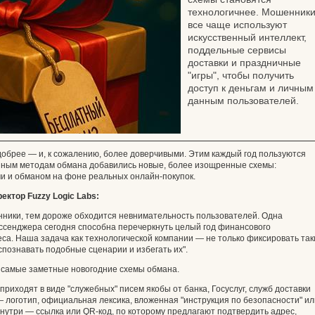
технологичнее. Мошенник
все чаще используют
искусственный интеллект,
поддельные сервисы
доставки и праздничные
"игры", чтобы получить
доступ к деньгам и личным
данным пользователей.
 добрее — и, к сожалению, более доверчивыми. Этим каждый год пользуются
онным методам обмана добавились новые, более изощренные схемы:
ми и обманом на фоне реальных онлайн‑покупок.
ктор Fuzzy Logic Labs:
ники, тем дороже обходится невнимательность пользователей. Одна
ссенджера сегодня способна перечеркнуть целый год финансового
са. Наша задача как технологической компании — не только фиксировать так
спознавать подобные сценарии и избегать их".
и самые заметные новогодние схемы обмана.
риходят в виде "служебных" писем якобы от банка, Госуслуг, служб доставки
— логотип, официальная лексика, вложенная "инструкция по безопасности" ил
Внутри — ссылка или QR‑код, по которому предлагают подтвердить адрес,