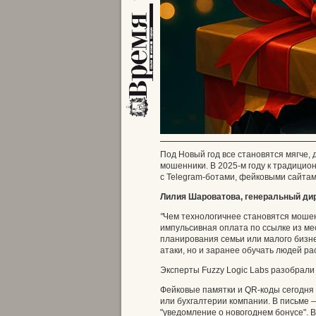
Под Новый год все становятся мягче,
мошенники. В 2025‑м году к традици
с Telegram‑ботами, фейковыми сайта
Лилия Шароватова, генеральный дире
"
Чем технологичнее становятся мошен
импульсивная оплата по ссылке из ме
планирования семьи или малого бизне
атаки, но и заранее обучать людей ра
Эксперты Fuzzy Logic Labs разобрал
Фейковые памятки и QR‑коды сегодня п
или бухгалтерии компании. В письме 
"уведомление о новогоднем бонусе". 