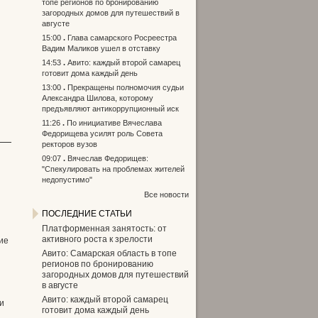
топе регионов по бронированию
и
загородных домов для путешествий в
августе
15:00
Глава самарского Росреестра
Вадим Маликов ушел в отставку
14:53
Авито: каждый второй самарец
готовит дома каждый день
13:00
Прекращены полномочия судьи
Александра Шилова, которому
предъявляют антикоррупционный иск
11:26
По инициативе Вячеслава
Федорищева усилят роль Совета
ректоров вузов
09:07
Вячеслав Федорищев:
"Спекулировать на проблемах жителей
недопустимо"
Все новости
ПОСЛЕДНИЕ СТАТЬИ
Платформенная занятость: от
активного роста к зрелости
ие
Авито: Самарская область в топе
регионов по бронированию
загородных домов для путешествий
в августе
Авито: каждый второй самарец
и
готовит дома каждый день