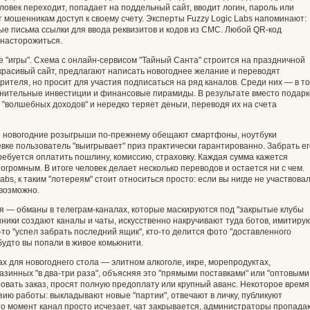
ловек переходит, попадает на поддельный сайт, вводит логин, пароль или
 мошенникам доступ к своему счету. Эксперты Fuzzy Logic Labs напоминают:
е письма ссылки для ввода реквизитов и кодов из СМС. Любой QR‑код
насторожиться.
"игры". Схема с онлайн-сервисом "Тайный Санта" строится на праздничной
красивый сайт, предлагают написать новогоднее желание и переводят
ворителя, но просит для участия подписаться на ряд каналов. Среди них — в т
нительные инвестиции и финансовые пирамиды. В результате вместо подарк
 "волшебных доходов" и нередко теряет деньги, переводя их на счета
е новогодние розыгрыши по‑прежнему обещают смартфоны, ноутбуки
вке пользователь "выигрывает" приз практически гарантированно. Забрать ег
ребуется оплатить пошлину, комиссию, страховку. Каждая сумма кажется
ромным. В итоге человек делает несколько переводов и остается ни с чем.
bs, к таким "лотереям" стоит относиться просто: если вы нигде не участвовал
евозможно.
я — обманы в телеграм‑каналах, которые маскируются под "закрытые клубы
нники создают каналы и чаты, искусственно накручивают туда ботов, имитиру
о‑то "успел забрать последний ящик", кто‑то делится фото "доставленного
будто вы попали в живое комьюнити.
ах для новогоднего стола — элитном алкоголе, икре, морепродуктах,
зинных "в два‑три раза", объясняя это "прямыми поставками" или "оптовыми
ровать заказ, просят полную предоплату или крупный аванс. Некоторое время
ю работы: выкладывают новые "партии", отвечают в личку, публикуют
‑то момент канал просто исчезает, чат закрывается, администраторы пропада