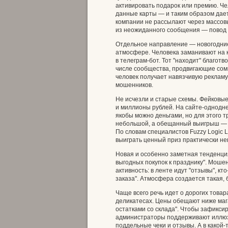
активировать подарок или премию. Че
данные карты — и таким образом дает
компании не рассылают через массовы
из неожиданного сообщения — повод 
Отдельное направление — новогодние 
атмосфере. Человека заманивают на 
в телеграм-бот. Тот "находит" благот
числе сообщества, продвигающие сом
человек получает навязчивую рекламу
мошенников.
Не исчезли и старые схемы. Фейковы
и миллионы рублей. На сайте‑однодне
якобы можно деньгами, но для этого т
небольшой, а обещанный выигрыш — ог
По словам специалистов Fuzzy Logic La
выиграть ценный приз практически н
Новая и особенно заметная тенденци
выгодных покупок к празднику". Моше
активность: в ленте идут "отзывы", кт
заказа". Атмосфера создается такая, 
Чаще всего речь идет о дорогих товар
деликатесах. Цены обещают ниже мага
остатками со склада". Чтобы зафикси
администраторы поддерживают иллюзи
поддельные чеки и отзывы. А в какой