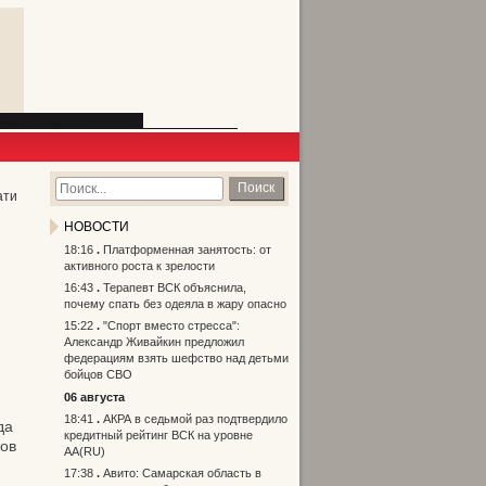
Поиск
ати
НОВОСТИ
18:16
Платформенная занятость: от
активного роста к зрелости
16:43
Терапевт ВСК объяснила,
почему спать без одеяла в жару опасно
15:22
"Спорт вместо стресса":
Александр Живайкин предложил
федерациям взять шефство над детьми
бойцов СВО
06 августа
18:41
АКРА в седьмой раз подтвердило
да
кредитный рейтинг ВСК на уровне
ов
АА(RU)
17:38
Авито: Самарская область в