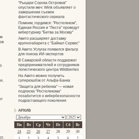
"Рыцари Сорока Островов"
опустили меч: Wink объявляет о
завершении съемок
фантастического сериала
Помним, гордимся: "Ростелеком",
Единая Россия и "Леста" проведут
кибертурнир "Битва за Москву"
ом
Авито расширяет доставку
ов
крупногабарита с "Байкал Сервис"
В Авито Услугах появился фильтр
для поиска ИИ-экспертов
В Самарской области поддержат
предпринимателей и сотрудников
о
логистического центра Wildberries
На Авито можно получить
и,
суперкэшбэк от Альфа-Банка
"Защита для ребенка" — новая
подписка "Ростелекома"
позаботится о кибербезопасности
ют
подрастающего поколения
АРХИВ
Пн
Вт
Ср
Чт
Пт
Сб
Вс
24
25
26
27
28
29
30
ют.
1
2
3
4
5
6
7