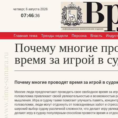
четверг, 6 августа 2026
07:46
:36
Главная тема
Тренды недели
Персона
Власть
Индус
Почему многие пр
время за игрой в с
Почему многие проводят время за игрой в судо
Многие люди предпочитают проводить свое свободное время за игро
головоломка привлекает своей увлекательностью и возможностью р
мышления. Игра в судоку также помогает улучшить память, концен
головоломки, люди могут отдохнуть от повседневных забот и стрес
широкий выбор судоку различной сложности, что делает игру увлек
делают игру в судоку популярным способом провести время и отдох