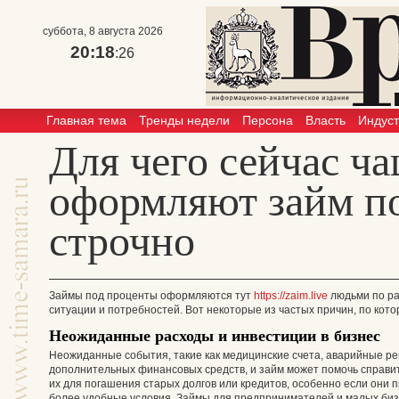
суббота, 8 августа 2026
20:18
:26
Главная тема
Тренды недели
Персона
Власть
Индус
Для чего сейчас ч
оформляют займ п
строчно
Займы под проценты оформляются тут
https://zaim.live
людьми по ра
ситуации и потребностей. Вот некоторые из частых причин, по кот
Неожиданные расходы и инвестиции в бизнес
Неожиданные события, такие как медицинские счета, аварийные ре
дополнительных финансовых средств, и займ может помочь справит
их для погашения старых долгов или кредитов, особенно если они 
более удобные условия. Займы для предпринимателей и малых бизн