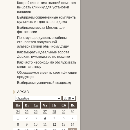
Как рейтинг стоматологий помогает
выбрать клинику для установки
виниров
Выбираем современные комплекты
мультисплит для вашего дома
Выбираем места Москвы для
фотосессии
Почему пародушевые кабины
становятся популярной
альтернативой обычному душу
Как выбрать идеальные ворота
Дорхан: руководство по покупке
Как часто необходимо обслуживать
сплит-систему
Обращаемся в центр сертификации
продукции
Выбираем гусеничный вездеход
АРХИВ
Пн
Вт
Ср
Чт
Пт
Сб
Вс
24
25
26
27
28
29
30
1
2
3
4
5
6
7
8
9
10
11
12
13
14