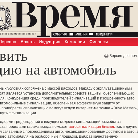
Персона
Власть
Индустрия
Компании
Финансы
овить
Версия для печ
цию на автомобиль
ных условиях сопряжена с массой расходов. Наряду с эксплуатационными
трат является установка дополнительных средств защиты, обеспечивающих
иля. Конкуренция среди производителей сигнализаций и изощрённость авто
автомобильные сигнализации, обеспечивая эффективную защиту от
 приобрести сигнализацию помогут услуги интернет-магазина «Drive Master»,
нутые сигнализации.
одержит ряд сведений о ведущих моделях сигнализаций, семейства
 за пределами гаража всегда поможет
автосигнализация бишкек
, как и другие
я связанные с повреждениями авто, несанкционированным доступом в авто, 
ого автомобиля на разборочные площадки. Выбрав качественную