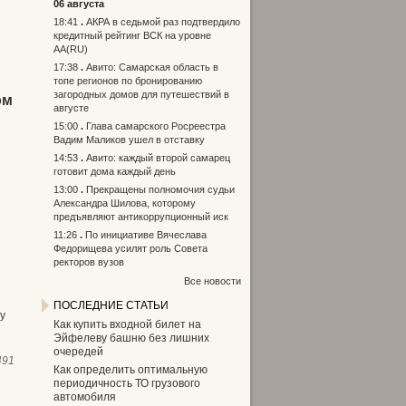
06 августа
18:41
АКРА в седьмой раз подтвердило
кредитный рейтинг ВСК на уровне
АА(RU)
17:38
Авито: Самарская область в
топе регионов по бронированию
загородных домов для путешествий в
ом
августе
15:00
Глава самарского Росреестра
Вадим Маликов ушел в отставку
14:53
Авито: каждый второй самарец
готовит дома каждый день
13:00
Прекращены полномочия судьи
Александра Шилова, которому
предъявляют антикоррупционный иск
11:26
По инициативе Вячеслава
Федорищева усилят роль Совета
ректоров вузов
Все новости
ПОСЛЕДНИЕ СТАТЬИ
у
Как купить входной билет на
Эйфелеву башню без лишних
очередей
491
Как определить оптимальную
периодичность ТО грузового
автомобиля