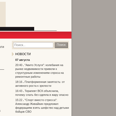
Поиск
ати
НОВОСТИ
07 августа
20:40
"Авито Услуги": колебания на
рынке недвижимости привели к
структурным изменениям спроса на
ремонтные работы
18:16
Платформенная занятость: от
активного роста к зрелости
16:43
Терапевт ВСК объяснила,
почему спать без одеяла в жару опасно
15:22
"Спорт вместо стресса":
Александр Живайкин предложил
федерациям взять шефство над детьми
а
бойцов СВО